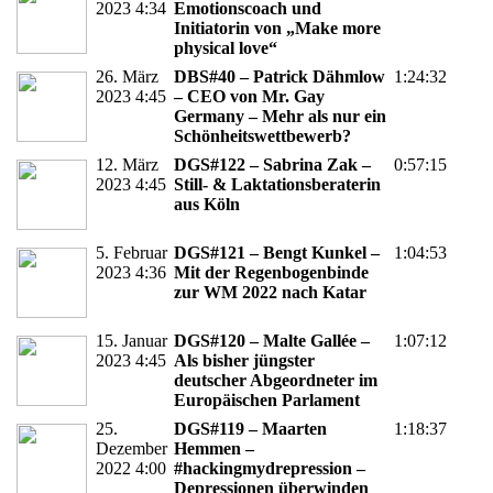
2023 4:34
Emotionscoach und
Initiatorin von „Make more
physical love“
26. März
DBS#40 – Patrick Dähmlow
1:24:32
2023 4:45
– CEO von Mr. Gay
Germany – Mehr als nur ein
Schönheitswettbewerb?
12. März
DGS#122 – Sabrina Zak –
0:57:15
2023 4:45
Still- & Laktationsberaterin
aus Köln
5. Februar
DGS#121 – Bengt Kunkel –
1:04:53
2023 4:36
Mit der Regenbogenbinde
zur WM 2022 nach Katar
15. Januar
DGS#120 – Malte Gallée –
1:07:12
2023 4:45
Als bisher jüngster
deutscher Abgeordneter im
Europäischen Parlament
25.
DGS#119 – Maarten
1:18:37
Dezember
Hemmen –
2022 4:00
#hackingmydrepression –
Depressionen überwinden