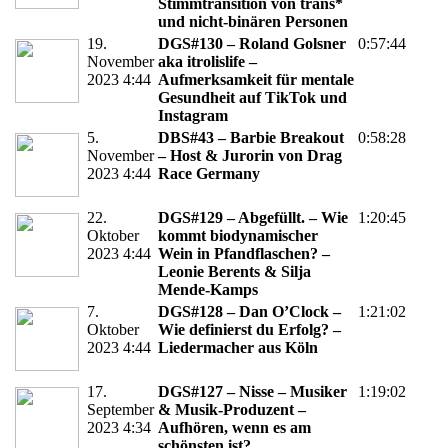
Stimmtransition von trans*
und nicht-binären Personen
19.
DGS#130 – Roland Golsner
0:57:44
November
aka itrolislife –
2023 4:44
Aufmerksamkeit für mentale
Gesundheit auf TikTok und
Instagram
5.
DBS#43 – Barbie Breakout
0:58:28
November
– Host & Jurorin von Drag
2023 4:44
Race Germany
22.
DGS#129 – Abgefüllt. – Wie
1:20:45
Oktober
kommt biodynamischer
2023 4:44
Wein in Pfandflaschen? –
Leonie Berents & Silja
Mende-Kamps
7.
DGS#128 – Dan O’Clock –
1:21:02
Oktober
Wie definierst du Erfolg? –
2023 4:44
Liedermacher aus Köln
17.
DGS#127 – Nisse – Musiker
1:19:02
September
& Musik-Produzent –
2023 4:34
Aufhören, wenn es am
schönsten ist?