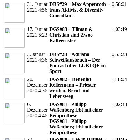
31. Januar
DBS#29 – Max Appenroth –
0:58:01
2021 4:56
trans Aktivist & Diversity
Consultant
17. Januar
DGS#83 – Tilman &
1:03:49
2021 5:23
Christian sind Zwoo
Kaffeeröster
3. Januar
DBS#28 – Adriano –
0:53:23
2021 4:36
Schweißausbruch – Der
Podcast über LGBTQ+ im
Sport
20.
DGS#82 – Benedikt
1:18:04
Dezember
Kellermann – Priester
2020 4:36
werden, Beruf und
Lebensweg
6.
DGS#81 - Philipp
1:02:38
Dezember
Waßenberg lebt mit einer
2020 4:46
Beinprothese
DGS#81 - Philipp
Waßenberg lebt mit einer
Beinprothese
22.
DGS#80 – Lewin Blümel –
1:01:45