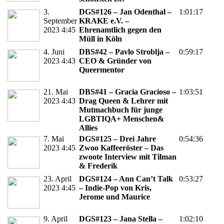
3.
DGS#126 – Jan Odenthal –
1:01:17
September
KRAKE e.V. –
2023 4:45
Ehrenamtlich gegen den
Müll in Köln
4. Juni
DBS#42 – Pavlo Stroblja –
0:59:17
2023 4:43
CEO & Gründer von
Queermentor
21. Mai
DBS#41 – Gracia Gracioso –
1:03:51
2023 4:43
Drag Queen & Lehrer mit
Mutmachbuch für junge
LGBTIQA+ Menschen&
Allies
7. Mai
DGS#125 – Drei Jahre
0:54:36
2023 4:45
Zwoo Kaffeeröster – Das
zwoote Interview mit Tilman
& Frederik
23. April
DGS#124 – Ann Can’t Talk
0:53:27
2023 4:45
– Indie-Pop von Kris,
Jerome und Maurice
9. April
DGS#123 – Jana Stella –
1:02:10