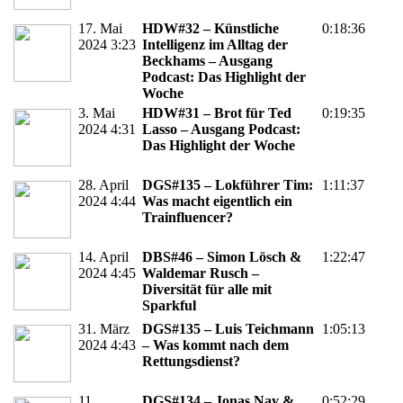
17. Mai
HDW#32 – Künstliche
0:18:36
2024 3:23
Intelligenz im Alltag der
Beckhams – Ausgang
Podcast: Das Highlight der
Woche
3. Mai
HDW#31 – Brot für Ted
0:19:35
2024 4:31
Lasso – Ausgang Podcast:
Das Highlight der Woche
28. April
DGS#135 – Lokführer Tim:
1:11:37
2024 4:44
Was macht eigentlich ein
Trainfluencer?
14. April
DBS#46 – Simon Lösch &
1:22:47
2024 4:45
Waldemar Rusch –
Diversität für alle mit
Sparkful
31. März
DGS#135 – Luis Teichmann
1:05:13
2024 4:43
– Was kommt nach dem
Rettungsdienst?
11.
DGS#134 – Jonas Nay &
0:52:29