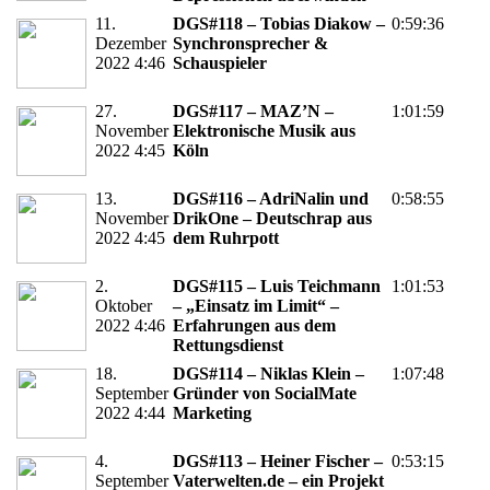
11.
DGS#118 – Tobias Diakow –
0:59:36
Dezember
Synchronsprecher &
2022 4:46
Schauspieler
27.
DGS#117 – MAZ’N –
1:01:59
November
Elektronische Musik aus
2022 4:45
Köln
13.
DGS#116 – AdriNalin und
0:58:55
November
DrikOne – Deutschrap aus
2022 4:45
dem Ruhrpott
2.
DGS#115 – Luis Teichmann
1:01:53
Oktober
– „Einsatz im Limit“ –
2022 4:46
Erfahrungen aus dem
Rettungsdienst
18.
DGS#114 – Niklas Klein –
1:07:48
September
Gründer von SocialMate
2022 4:44
Marketing
4.
DGS#113 – Heiner Fischer –
0:53:15
September
Vaterwelten.de – ein Projekt