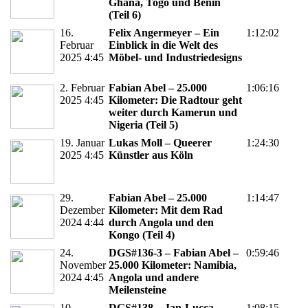
Ghana, Togo und Benin
(Teil 6)
16.
Felix Angermeyer – Ein
1:12:02
Februar
Einblick in die Welt des
2025 4:45
Möbel- und Industriedesigns
2. Februar
Fabian Abel – 25.000
1:06:16
2025 4:45
Kilometer: Die Radtour geht
weiter durch Kamerun und
Nigeria (Teil 5)
19. Januar
Lukas Moll – Queerer
1:24:30
2025 4:45
Künstler aus Köln
29.
Fabian Abel – 25.000
1:14:47
Dezember
Kilometer: Mit dem Rad
2024 4:44
durch Angola und den
Kongo (Teil 4)
24.
DGS#136-3 – Fabian Abel –
0:59:46
November
25.000 Kilometer: Namibia,
2024 4:45
Angola und andere
Meilensteine
10.
DGS#138 – Jan-Lucca
1:08:15