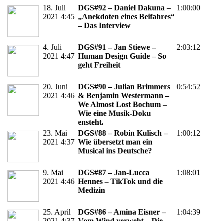
18. Juli
DGS#92 – Daniel Dakuna –
1:00:00
2021 4:45
„Anekdoten eines Beifahres“
– Das Interview
4. Juli
DGS#91 – Jan Stiewe –
2:03:12
2021 4:47
Human Design Guide – So
geht Freiheit
20. Juni
DGS#90 – Julian Brimmers
0:54:52
2021 4:46
& Benjamin Westermann –
We Almost Lost Bochum –
Wie eine Musik-Doku
ensteht.
23. Mai
DGS#88 – Robin Kulisch –
1:00:12
2021 4:37
Wie übersetzt man ein
Musical ins Deutsche?
9. Mai
DGS#87 – Jan-Lucca
1:08:01
2021 4:46
Hennes – TikTok und die
Medizin
25. April
DGS#86 – Amina Eisner –
1:04:39
2021 4:37
Vom Wind verweht – Die