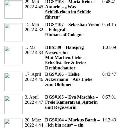
29. Mai
DGS#108 – Maria Keim –
0:48:41
2022 4:45
Autorin – „Was
Schildkröten im Schilde
führen“
15. Mai
DGS#107 – Sebastian Vietor
0:54:15
2022 4:32
– Fotograf –
Humans.of.Cologne
1. Mai
DBS#39 – Hansjörg
1:01:09
2022 4:33
Nessensohn –
Mut.Machen.Liebe –
Schriftsteller & freier
Drehbuchautor
17. April
DGS#106 – Heike
0:43:47
2022 4:46
Ackermann – Aus Liebe
zum Oldtimer
3. April
DGS#105 – Eva Maschke –
0:57:01
2022 4:47
Freie Kamerafrau, Autorin
und Regisseurin
20. März
DGS#104 – Markus Barth –
1:12:43
2022 4:44
„Ich bin raus“ – ein