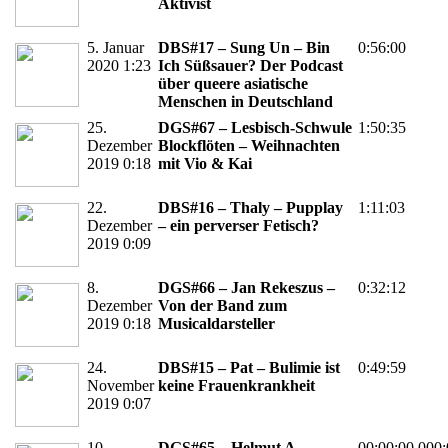
Aktivist
5. Januar
DBS#17 – Sung Un – Bin
0:56:00
2020 1:23
Ich Süßsauer? Der Podcast
über queere asiatische
Menschen in Deutschland
25.
DGS#67 – Lesbisch-Schwule
1:50:35
Dezember
Blockflöten – Weihnachten
2019 0:18
mit Vio & Kai
22.
DBS#16 – Thaly – Pupplay
1:11:03
Dezember
– ein perverser Fetisch?
2019 0:09
8.
DGS#66 – Jan Rekeszus –
0:32:12
Dezember
Von der Band zum
2019 0:18
Musicaldarsteller
24.
DBS#15 – Pat – Bulimie ist
0:49:59
November
keine Frauenkrankheit
2019 0:07
10.
DGS#65 – Helmut A.
00:00:00.000: