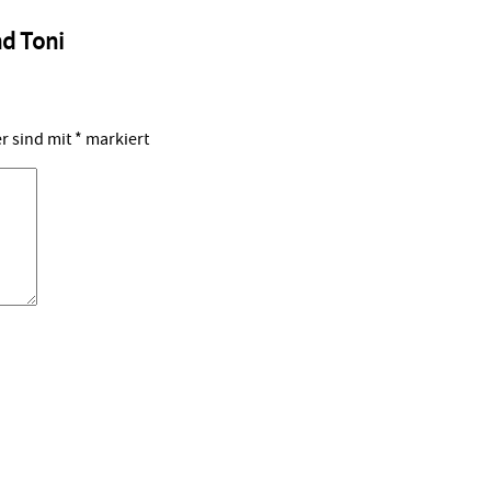
nd Toni
er sind mit
*
markiert