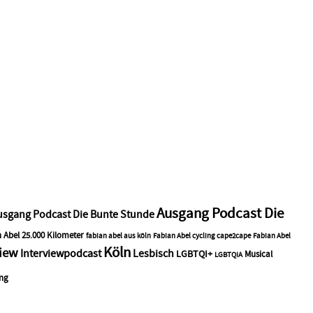
Ausgang Podcast Die
usgang Podcast Die Bunte Stunde
 Abel 25.000 Kilometer
fabian abel aus köln
Fabian Abel cycling cape2cape
Fabian Abel
Köln
view
Interviewpodcast
Lesbisch
LGBTQI+
Musical
LGBTQIA
ng