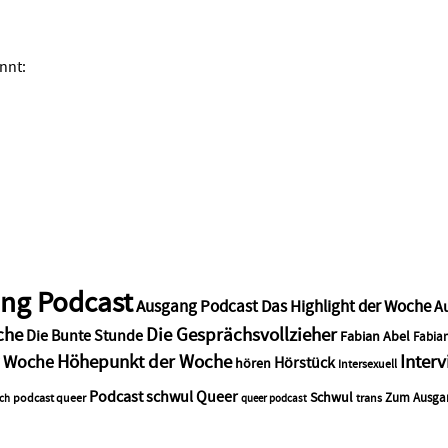
nnt:
ng Podcast
Ausgang Podcast Das Highlight der Woche
A
che
Die Gesprächsvollzieher
Die Bunte Stunde
Fabian Abel
Fabian
Höhepunkt der Woche
Inter
r Woche
Hörstück
hören
Intersexuell
Podcast schwul
Queer
Schwul
Zum Ausga
podcast queer
trans
sch
queer podcast