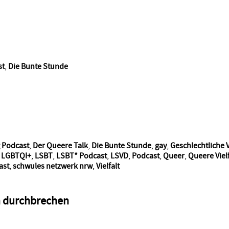
st
,
Die Bunte Stunde
 Podcast
,
Der Queere Talk
,
Die Bunte Stunde
,
gay
,
Geschlechtliche V
,
LGBTQI+
,
LSBT
,
LSBT* Podcast
,
LSVD
,
Podcast
,
Queer
,
Queere Vielf
ast
,
schwules netzwerk nrw
,
Vielfalt
ch durchbrechen