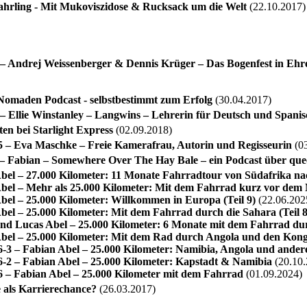
ahrling - Mit Mukoviszidose & Rucksack um die Welt
(22.10.2017)
 Andrej Weissenberger & Dennis Krüger – Das Bogenfest in Ehr
 Nomaden Podcast - selbstbestimmt zum Erfolg
(30.04.2017)
 Ellie Winstanley – Langwins – Lehrerin für Deutsch und Spani
ten bei Starlight Express
(02.09.2018)
– Eva Maschke – Freie Kamerafrau, Autorin und Regisseurin
(03
 Fabian – Somewhere Over The Hay Bale – ein Podcast über qu
bel – 27.000 Kilometer: 11 Monate Fahrradtour von Südafrika na
bel – Mehr als 25.000 Kilometer: Mit dem Fahrrad kurz vor dem 
bel – 25.000 Kilometer: Willkommen in Europa (Teil 9)
(22.06.202
bel – 25.000 Kilometer: Mit dem Fahrrad durch die Sahara (Teil 8
nd Lucas Abel – 25.000 Kilometer: 6 Monate mit dem Fahrrad durc
bel – 25.000 Kilometer: Mit dem Rad durch Angola und den Kongo
3 – Fabian Abel – 25.000 Kilometer: Namibia, Angola und andere
2 – Fabian Abel – 25.000 Kilometer: Kapstadt & Namibia
(20.10.
– Fabian Abel – 25.000 Kilometer mit dem Fahrrad
(01.09.2024)
als Karrierechance?
(26.03.2017)