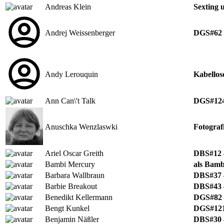
Andreas Klein
Sexting 
Andrej Weissenberger
DGS#62 –
Andy Lerouquin
Kabellos
Ann Can\'t Talk
DGS#124 
Anuschka Wenzlaswki
Fotografi
Ariel Oscar Greith
DBS#12 –
Bambi Mercury
als Bamb
Barbara Wallbraun
DBS#37 –
Barbie Breakout
DBS#43 –
Benedikt Kellermann
DGS#82 –
Bengt Kunkel
DGS#121
Benjamin Näßler
DBS#30 –