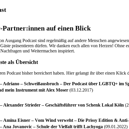
ast
w-Partner:innen auf einen Blick
von Ausgang Podcast sind regelmäßig auf andere Menschen angewiesen, d
d Gäste präsentieren dürfen. Wir danken euch allen von Herzen! Ohne euc
 Nachfragen und Weitermachen inspiriert.
te als Übersicht
en Podcast bisher bereichert haben. Hier gelangt ihr über einen Klick d
– Adriano – Schweißausbruch – Der Podcast über LGBTQ+ im S
nd mein Instrument mit Alex Moser
(03.12.2017)
 Alexander Strieder – Geschäftsführer von Schenk Lokal Köln
(2
 Amina Eisner – Vom Wind verweht – Die Prissy Edition & Anti-
 Ana Jovanovic – Schule der Vielfalt trifft Lachyoga
(09.01.2022)