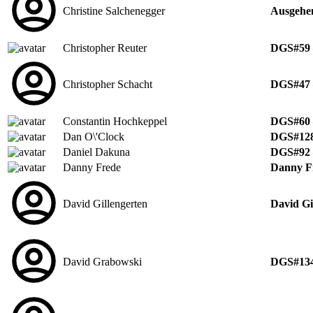
Christine Salchenegger
Ausgehen
Christopher Reuter
DGS#59 –
Christopher Schacht
DGS#47 –
Constantin Hochkeppel
DGS#60 –
Dan O\'Clock
DGS#128 
Daniel Dakuna
DGS#92 –
Danny Frede
Danny Fr
David Gillengerten
David Gi
David Grabowski
DGS#134