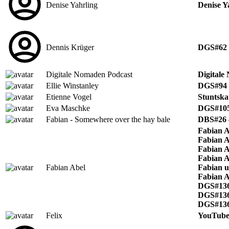
Denise Yahrling
Denise Y
Dennis Krüger
DGS#62 –
Digitale Nomaden Podcast
Digitale
Ellie Winstanley
DGS#94 –
Etienne Vogel
Stuntska
Eva Maschke
DGS#105 
Fabian - Somewhere over the hay bale
DBS#26 –
Fabian A
Fabian A
Fabian A
Fabian A
Fabian Abel
Fabian u
Fabian A
DGS#136-
DGS#136-
DGS#136 
Felix
YouTube 