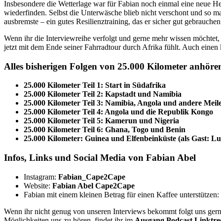
Insbesondere die Wetterlage war für Fabian noch einmal eine neue He
wiederfinden. Selbst die Unterwäsche blieb nicht verschont und so m
ausbremste – ein gutes Resilienztraining, das er sicher gut gebrauchen
Wenn ihr die Interviewreihe verfolgt und gerne mehr wissen möchtet, h
jetzt mit dem Ende seiner Fahrradtour durch Afrika fühlt. Auch einen
Alles bisherigen Folgen von 25.000 Kilometer anhöre
25.000 Kilometer Teil 1: Start in Südafrika
25.000 Kilometer Teil 2: Kapstadt und Namibia
25.000 Kilometer Teil 3: Namibia, Angola und andere Meile
25.000 Kilometer Teil 4: Angola und die Republik Kongo
25.000 Kilometer Teil 5: Kamerun und Nigeria
25.000 Kilometer Teil 6: Ghana, Togo und Benin
25.000 Kilometer: Guinea und Elfenbeinküste (als Gast: Lu
Infos, Links und Social Media von Fabian Abel
Instagram:
Fabian_Cape2Cape
Website:
Fabian Abel Cape2Cape
Fabian mit einem kleinen Betrag für einen Kaffee unterstützen:
Wenn ihr nicht genug von unseren Interviews bekommt folgt uns gerne
Möglichkeiten uns zu hören, findet ihr im
Ausgang Podcast Linktre