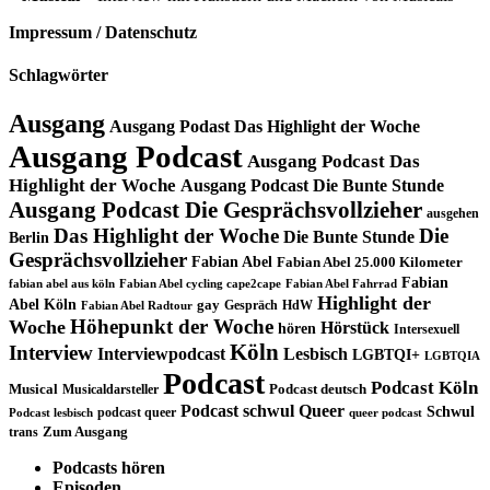
Impressum / Datenschutz
Schlagwörter
Ausgang
Ausgang Podast Das Highlight der Woche
Ausgang Podcast
Ausgang Podcast Das
Highlight der Woche
Ausgang Podcast Die Bunte Stunde
Ausgang Podcast Die Gesprächsvollzieher
ausgehen
Das Highlight der Woche
Die
Die Bunte Stunde
Berlin
Gesprächsvollzieher
Fabian Abel
Fabian Abel 25.000 Kilometer
Fabian
fabian abel aus köln
Fabian Abel cycling cape2cape
Fabian Abel Fahrrad
Highlight der
Abel Köln
gay
Gespräch
HdW
Fabian Abel Radtour
Höhepunkt der Woche
Woche
Hörstück
hören
Intersexuell
Köln
Interview
Interviewpodcast
Lesbisch
LGBTQI+
LGBTQIA
Podcast
Podcast Köln
Musical
Musicaldarsteller
Podcast deutsch
Podcast schwul
Queer
Schwul
podcast queer
Podcast lesbisch
queer podcast
trans
Zum Ausgang
Podcasts hören
Episoden