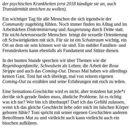
der psychischen Krankheiten (erst 2018 kündigte sie an, auch
Transidentität streichen zu wollen).
Ein wichtiger Tag für alle Menschen die sich irgendwie der
Community
zugehörig fühlen. Noch immer finden im Alltag und im
Arbeitsleben
Diskriminierung
und
Ausgrenzung
durch Dritte statt.
Für
nicht-heterosexuelle
Menschen bringt die sexuelle Orientierung
oft Schwierigkeiten mit sich. Für sie ist ein
Schutzraum
wichtig, ein
Ort an dem sie sein können wer sie sind. Ein stabiler Familien- und
Freundeskreis kann ebenfalls als Fundament und Stütze dienen.
In der bunten Stunde sprechen wir über Themen wie die
Regenbogenfamilie
,
Schwulsein
als Lehrer, die Arbeit der
Rosa
Strippe
und auch das
Coming-Out
. Dieses Mal haben wir allerdings
keinen Gast. Toni hat sich überlegt, mal von seinem eigenen
Coming-Out
zu erzählen und seine Erfahrungen mit euch zu teilen.
Eine Sensations-Geschichte wird es nicht, aber trotzdem hat jede*r
der/die sich gerade finden muss, ähnliche Probleme. Ist es richtig
was ich tue? Wer bin ich überhaupt? Darf ich das Gefühl zulassen,
wenn ich das gleiche Geschlecht liebe oder mich im falschen Körper
geboren fühle? Toni spricht mit seiner eigenen Geschichten anderen
Betroffenen Mut zu und vielleicht auch kann vielleicht auch ein
bisschen aufklären.