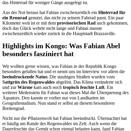
das Hinterrad für weniger Gänge ausgelegt ist.
Aus der Not heraus hat Fabian zwischenzeitlich ein
Hinterrad für
ein Rennrad
genutzt, das nicht zu seinem Fahrrad passt. Ein paar
Kilometer weit ist er mit dem
provisorischen Rad
auch gekommen,
doch das Glück wehrte nicht lange und Fabian musste
zwischenzeitlich wieder zurück in die Hauptstadt Brazzaville.
Highlights im Kongo: Was Fabian Abel
besonders fasziniert hat
Wir wollten gerne wissen, was Fabian in der Republik Kongo
besonders gefallen hat und er nennt uns im Interview vor allem die
beeindruckende Natur.
Die staubigen Straßen wurden vom
Sattgrün
des Regenwaldes
abgelöst. Das Klima veränderte sich
und zur
Wärme
kam auch noch
tropisch feuchte Luft
. Ein
weiterer Meilenstein für Fabian war dieses Mal die Überquerung des
Äquators. Den kannte er vorher nur von Landkarten im
Geografiestudium. Nun stand er selbst an diesem besonderen
Breitengrad.
Nicht nur die Pflanzenwelt hat Fabian beeindruckt. Übernachtet hat
er häufig am Rande des Regenwaldes im Zelt. Auch wenn die
Dauerfeuchte das Gemüt schon einmal belasten kann, fand Fabian