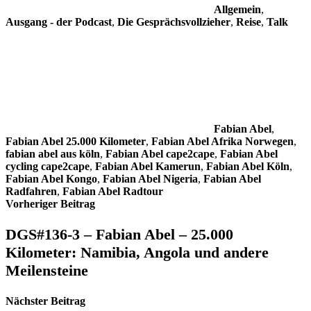
Allgemein
,
Ausgang - der Podcast
,
Die Gesprächsvollzieher
,
Reise
,
Talk
Fabian Abel
,
Fabian Abel 25.000 Kilometer
,
Fabian Abel Afrika Norwegen
,
fabian abel aus köln
,
Fabian Abel cape2cape
,
Fabian Abel
cycling cape2cape
,
Fabian Abel Kamerun
,
Fabian Abel Köln
,
Fabian Abel Kongo
,
Fabian Abel Nigeria
,
Fabian Abel
Radfahren
,
Fabian Abel Radtour
Beitragsnavigation
Vorheriger Beitrag
DGS#136-3 – Fabian Abel – 25.000
Kilometer: Namibia, Angola und andere
Meilensteine
Nächster Beitrag