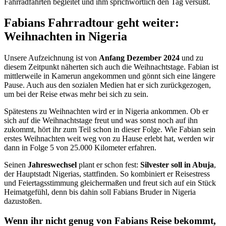
Fahrradfahrten begleitet und ihm sprichwörtlich den Tag versüßt.
Fabians Fahrradtour geht weiter:
Weihnachten in Nigeria
Unsere Aufzeichnung ist von
Anfang Dezember 2024
und zu
diesem Zeitpunkt näherten sich auch die Weihnachtstage. Fabian ist
mittlerweile in Kamerun angekommen und gönnt sich eine längere
Pause. Auch aus den sozialen Medien hat er sich zurückgezogen,
um bei der Reise etwas mehr bei sich zu sein.
Spätestens zu Weihnachten wird er in Nigeria ankommen. Ob er
sich auf die Weihnachtstage freut und was sonst noch auf ihn
zukommt, hört ihr zum Teil schon in dieser Folge. Wie Fabian sein
erstes Weihnachten weit weg von zu Hause erlebt hat, werden wir
dann in Folge 5 von 25.000 Kilometer erfahren.
Seinen
Jahreswechsel
plant er schon fest:
Silvester soll in Abuja
,
der Hauptstadt Nigerias, stattfinden. So kombiniert er Reisestress
und Feiertagsstimmung gleichermaßen und freut sich auf ein Stück
Heimatgefühl, denn bis dahin soll Fabians Bruder in Nigeria
dazustoßen.
Wenn ihr nicht genug von Fabians Reise bekommt,