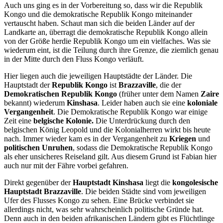
Auch uns ging es in der Vorbereitung so, dass wir die Republik
Kongo und die demokratische Republik Kongo miteinander
vertauscht haben. Schaut man sich die beiden Länder auf der
Landkarte an, überragt die demokratische Republik Kongo allein
von der Größe herdie Republik Kongo um ein vielfaches. Was sie
wiederum eint, ist die Teilung durch ihre Grenze, die ziemlich genau
in der Mitte durch den Fluss Kongo verläuft.
Hier liegen auch die jeweiligen Hauptstädte der Länder. Die
Hauptstadt der
Republik Kongo
ist
Brazzaville
, die der
Demokratischen Republik Kongo
(früher unter dem Namen
Zaire
bekannt) wiederum
Kinshasa
. Leider haben auch sie eine
koloniale
Vergangenheit
. Die Demokratische Republik Kongo war einige
Zeit eine
belgische Kolonie.
Die Unterdrückung durch den
belgischen König Leopold und die Kolonialherren wirkt bis heute
nach. Immer wieder kam es in der Vergangenheit zu
Kriegen
und
politischen Unruhen
, sodass die Demokratische Republik Kongo
als eher unsicheres Reiseland gilt. Aus diesem Grund ist Fabian hier
auch nur mit der Fähre vorbei gefahren.
Direkt gegenüber der
Hauptstadt Kinshasa
liegt die
kongolesische
Hauptstadt Brazzaville
. Die beiden Städte sind vom jeweiligen
Ufer des Flusses Kongo zu sehen. Eine Brücke verbindet sie
allerdings nicht, was sehr wahrscheinlich politische Gründe hat.
Denn auch in den beiden afrikanischen Ländern gibt es Flüchtlinge