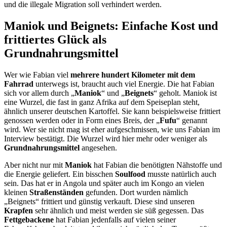
und die illegale Migration soll verhindert werden.
Maniok und Beignets: Einfache Kost und
frittiertes Glück als
Grundnahrungsmittel
Wer wie Fabian viel
mehrere hundert Kilometer mit dem
Fahrrad
unterwegs ist, braucht auch viel Energie. Die hat Fabian
sich vor allem durch „
Maniok
“ und „
Beignets
“ geholt. Maniok ist
eine Wurzel, die fast in ganz Afrika auf dem Speiseplan steht,
ähnlich unserer deutschen Kartoffel. Sie kann beispielsweise frittiert
genossen werden oder in Form eines Breis, der „
Fufu
“ genannt
wird. Wer sie nicht mag ist eher aufgeschmissen, wie uns Fabian im
Interview bestätigt. Die Wurzel wird hier mehr oder weniger als
Grundnahrungsmittel
angesehen.
Aber nicht nur mit
Maniok
hat Fabian die benötigten Nähstoffe und
die Energie geliefert. Ein bisschen
Soulfood
musste natürlich auch
sein. Das hat er in Angola und später auch im Kongo an vielen
kleinen
Straßenständen
gefunden. Dort wurden nämlich
„Beignets“ frittiert und günstig verkauft. Diese sind unseren
Krapfen
sehr ähnlich und meist werden sie süß gegessen. Das
Fettgebackene
hat Fabian jedenfalls auf vielen seiner