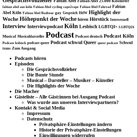
Gesprächsvollzieher
Fabian Abel
Fabian Abel 25.000 Kilometer
Fabian
fabian abel aus köln
Fabian Abel cycling cape2cape
Fabian Abel Fahrrad
Highlight der
Abel Köln
gay
Gespräch
HdW
Fabian Abel Radtour
Höhepunkt der Woche
Woche
Hörstück
hören
Intersexuell
Köln
Interview
Interviewpodcast
Lesbisch
LGBTQI+
LGBTQIA
Podcast
Podcast Köln
Musical
Musicaldarsteller
Podcast deutsch
Podcast schwul
Queer
Schwul
podcast queer
Podcast lesbisch
queer podcast
trans
Zum Ausgang
Podcasts hören
Episoden
Die Gesprächsvollzieher
Die Bunte Stunde
Musical – Darsteller – Musiker – Künstler
Die Highlights der Woche
Die Macher
Gästeliste – Alle Gäst:innen bei Ausgang Podcast
Was wurde aus unseren Interviewpartnern?
Kontakt & Social Media
Impressum
Datenschutz
Privatsphäre-Einstellungen ändern
Historie der Privatsphäre-Einstellungen
Einwilligungen widerrufen