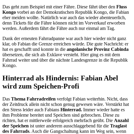
Das geht zum Beispiel mit einer Fähre. Diese fährt über den
Fluss
Kongo
vorbei an der Demokratischen Republik Kongo, die Fabian
eher meiden wollte. Natürlich war auch das wieder abenteuerlich,
denn Tickets für die Fähre können nicht im Vorverkauf erworben
werden. Außerdem fährt die Fähre auch nur einmal am Tag.
Dank der erneuten Fahrradpanne war auch hier wieder nicht ganz
klar, ob Fabian die Grenze erreichen würde. Die gute Nachricht: er
hat es geschafft und konnte in die
angolanische Provinz Cabinda
übersetzen, die sich als Exklave versteht. Hier ging es mit dem
Fahrrad weiter und über die nächste Landesgrenze in die Republik
Kongo.
Hinterrad als Hindernis: Fabian Abel
wird zum Speichen-Profi
Das
Thema Fahrradreifen
verfolgt Fabian weiterhin. Nicht, dass
der Zeitdruck allein nicht schon genug gewesen wäre. Verstärkt hat
den Stress leider auch Fabians
Hinterrad.
Immer wieder hatte es
ihm Probleme bereitet und Speichen sind gebrochen. Diese zu
richten, hat er mittlerweile erfolgreich mehrfach geübt. Die
Anzahl
der Speichen
ist unter anderem ausschlaggebend für die
Traglast
des Fahrrads
. Auch die Gangschaltung kann im Weg sein, wenn