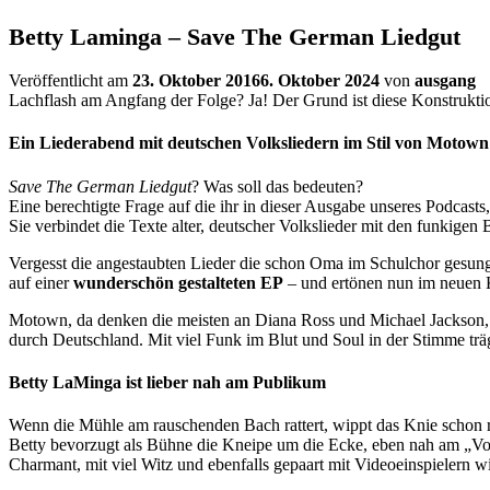
Betty Laminga – Save The German Liedgut
Veröffentlicht am
23. Oktober 2016
6. Oktober 2024
von
ausgang
Lachflash am Angfang der Folge? Ja! Der Grund ist diese Konstrukti
Ein Liederabend mit deutschen Volksliedern im Stil von Motown
Save The German Liedgut
? Was soll das bedeuten?
Eine berechtigte Frage auf die ihr in dieser Ausgabe unseres Podca
Sie verbindet die Texte alter, deutscher Volkslieder mit den funkige
Vergesst die angestaubten Lieder die schon Oma im Schulchor gesungen
auf einer
wunderschön gestalteten EP
– und ertönen nun im neuen
Motown, da denken die meisten an Diana Ross und Michael Jackson, a
durch Deutschland. Mit viel Funk im Blut und Soul in der Stimme träg
Betty LaMinga ist lieber nah am Publikum
Wenn die Mühle am rauschenden Bach rattert, wippt das Knie schon r
Betty bevorzugt als Bühne die Kneipe um die Ecke, eben nah am „Vo
Charmant, mit viel Witz und ebenfalls gepaart mit Videoeinspielern w