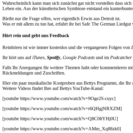
Wahrscheinlich kann man sich zunächst gar nicht vorstellen dass si
Leben ein. Aus der künstlerischen Symbiose entstand ein kunterbunte
Bleibt nur die Frage offen, wer eigentlich Erwin aus Detroit ist.
Was er mit allem zu tun hat, erfahrt ihr bei Safe The German Liedgu
Hört rein und gebt uns Feedback
Reinhören ist wie immer kostenlos und die vergangenen Folgen von
Ihr hört uns auf
iTunes
,
Spotify
,
Google Podcasts
und im
Podcatcher
Falls Ihr Anregungen für weitere Themen habt oder kommentieren möc
Rückmeldungen und Zuschriften.
Hier ein paar musikalische Kostproben aus Bettys Programm, die Ihr 
Weitere Videos findet Ihre auf Bettys YouTube-Kanal:
[youtube https://www.youtube.com/watch?v=9Oge2S-cuyc]
[youtube https://www.youtube.com/watch?v=r6QHgjNRXZM]
[youtube https://www.youtube.com/watch?v=Q8C0ltYHj0U]
[youtube https://www.youtube.com/watch?v=AMm_Xq88zk0]