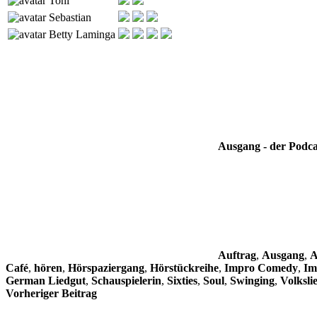
Toni
Sebastian
Betty Laminga
Ausgang - der Podca
Auftrag
,
Ausgang
,
A
Café
,
hören
,
Hörspaziergang
,
Hörstückreihe
,
Impro Comedy
,
Im
German Liedgut
,
Schauspielerin
,
Sixties
,
Soul
,
Swinging
,
Volksli
Beitragsnavigation
Vorheriger Beitrag