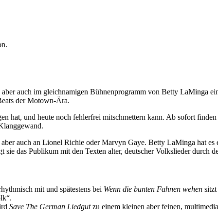
on.
sts, aber auch im gleichnamigen Bühnenprogramm von Betty LaMinga ein
n Beats der Motown-Ära.
 hat, und heute noch fehlerfrei mitschmettern kann. Ab sofort finden 
 Klanggewand.
ber auch an Lionel Richie oder Marvyn Gaye. Betty LaMinga hat es et
t sie das Publikum mit den Texten alter, deutscher Volkslieder durch 
hythmisch mit und spätestens bei
Wenn die bunten Fahnen wehen
sitzt
lk“.
ird
Save The German Liedgut
zu einem kleinen aber feinen, multimedia