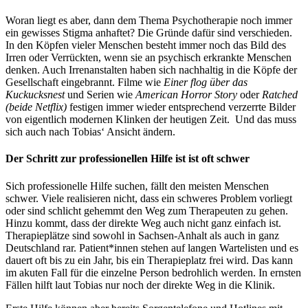
Woran liegt es aber, dann dem Thema Psychotherapie noch immer
ein gewisses Stigma anhaftet? Die Gründe dafür sind verschieden.
In den Köpfen vieler Menschen besteht immer noch das Bild des
Irren oder Verrückten, wenn sie an psychisch erkrankte Menschen
denken. Auch Irrenanstalten haben sich nachhaltig in die Köpfe der
Gesellschaft eingebrannt. Filme wie
Einer flog über das
Kuckucksnest
und Serien wie
American Horror Story
oder
Ratched
(beide Netflix)
festigen immer wieder entsprechend verzerrte Bilder
von eigentlich modernen Klinken der heutigen Zeit. Und das muss
sich auch nach Tobias‘ Ansicht ändern.
Der Schritt zur professionellen Hilfe ist ist oft schwer
Sich professionelle Hilfe suchen, fällt den meisten Menschen
schwer. Viele realisieren nicht, dass ein schweres Problem vorliegt
oder sind schlicht gehemmt den Weg zum Therapeuten zu gehen.
Hinzu kommt, dass der direkte Weg auch nicht ganz einfach ist.
Therapieplätze sind sowohl in Sachsen-Anhalt als auch in ganz
Deutschland rar. Patient*innen stehen auf langen Wartelisten und es
dauert oft bis zu ein Jahr, bis ein Therapieplatz frei wird. Das kann
im akuten Fall für die einzelne Person bedrohlich werden. In ernsten
Fällen hilft laut Tobias nur noch der direkte Weg in die Klinik.