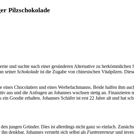
er Pilzschokolade
t gerne und suchte nach einer gesünderen Alternative zu herkömmlichen
 an seiner
Schokolade
ist die Zugabe von chinesischen Vitalpilzen. Dies
fe eines Chocolatiers und eines Werbefachmanns. Beide halfen ihm au
itiv aus und die Anfragen an Johannes wuchsen stetig an. Finanzieren m
ein Goodie erhalten. Johannes Schäfer ist erst 22 Jahre alt und hat sch
r den jungen Gründer. Dies ist allerdings nicht ganz so einfach. Zunä
r ihn denkbar. Johannes versteht sich selbst als
Funtrepreneur
und invest