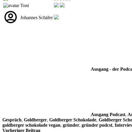
Toni
Johannes Schäfer
Ausgang - der Podca
Ausgang Podcast
,
Au
Gespräch
,
Goldberger
,
Goldberger Schokolade
,
Goldberger Sch
goldberger schokolade vegan
,
gründer
,
gründer podcst
,
Intervie
Beitragsnavigation
Vorheriger Beitrag