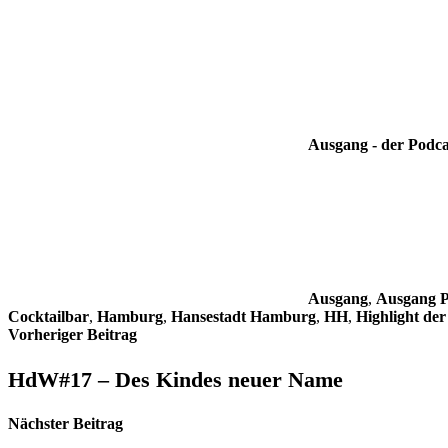
Ausgang - der Podca
Ausgang
,
Ausgang P
Cocktailbar
,
Hamburg
,
Hansestadt Hamburg
,
HH
,
Highlight de
Beitragsnavigation
Vorheriger Beitrag
HdW#17 – Des Kindes neuer Name
Nächster Beitrag