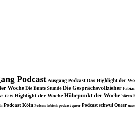
ang Podcast
Ausgang Podcast Das Highlight der W
der Woche
Die Gesprächsvollzieher
Die Bunte Stunde
Fabian
Höhepunkt der Woche
Highlight der Woche
hören
ch
HdW
Podcast Köln
Podcast schwul
Queer
ch
podcast queer
Podcast lesbisch
quee