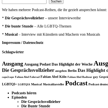
Suchen
Wir haben mehrere Podcast-Reihen, die ihr gezielt ansprechen könnt:
*
Die Gesprächsvollzieher
– unsere Interviewreihe
*
Die bunte Stunde
– Alle LGBTQ-Themen
*
Musical
– Interview mit Künstlern und Machern von Musicals
Impressum / Datenschutz
Schlagwörter
Ausg
Ausgang
Ausgang Podast Das Highlight der Woche
Die Gesprächsvollzieher
Das Highlight 
Berlin
ausgehen
Fabian Abel Köln
gay
Gesprä
cape2cape
Fabian Abel Fahrrad
Fabian Abel Radtour
Podcast
LGBTQI+
Musical
Musicaldarsteller
Podcast deuts
LGBTQIA
Podcasts hören
Episoden
Die Gesprächsvollzieher
Die Bunte Stunde