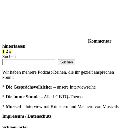
Kommentar
hinterlassen
Seitennummerierung
Nächste
1
2
»
Beiträge
Suchen
der
Suchen
Beiträge
Wir haben mehrere Podcast-Reihen, die ihr gezielt ansprechen
könnt:
*
Die Gesprächsvollzieher
– unsere Interviewreihe
*
Die bunte Stunde
– Alle LGBTQ-Themen
*
Musical
– Interview mit Künstlern und Machern von Musicals
Impressum / Datenschutz
Schlagwörter