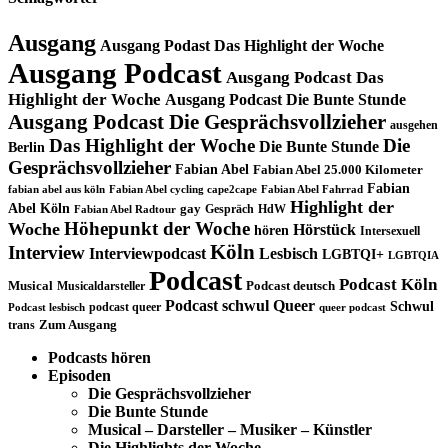
Ausgang
Ausgang Podast Das Highlight der Woche
Ausgang Podcast
Ausgang Podcast Das
Highlight der Woche
Ausgang Podcast Die Bunte Stunde
Ausgang Podcast Die Gesprächsvollzieher
ausgehen
Das Highlight der Woche
Die
Die Bunte Stunde
Berlin
Gesprächsvollzieher
Fabian Abel
Fabian Abel 25.000 Kilometer
Fabian
fabian abel aus köln
Fabian Abel cycling cape2cape
Fabian Abel Fahrrad
Highlight der
Abel Köln
gay
Gespräch
HdW
Fabian Abel Radtour
Höhepunkt der Woche
Woche
Hörstück
hören
Intersexuell
Köln
Interview
Interviewpodcast
Lesbisch
LGBTQI+
LGBTQIA
Podcast
Podcast Köln
Musical
Musicaldarsteller
Podcast deutsch
Podcast schwul
Queer
Schwul
podcast queer
Podcast lesbisch
queer podcast
trans
Zum Ausgang
Podcasts hören
Episoden
Die Gesprächsvollzieher
Die Bunte Stunde
Musical – Darsteller – Musiker – Künstler
Die Highlights der Woche