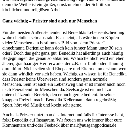
denn die Weihe ist ein großer, ernstzunehmender Schritt zur
kirchlichen und religiösen Arbeit.
Ganz wichtig – Priester sind auch nur Menschen
Für die meisten Außenstehenden ist Benedikts Lebensentscheidung
wahrscheinlich sehr abstrakt. Es scheint, als wäre in den Köpfen
vieler Menschen ein bestimmtes Bild von „dem Priester“
eingebrannt. Derjenige kann doch kein junger Mann unter 30 sein
oder? Doch das geht ganz gut. Benedikt hat allerdings auch häufig
Begegnungen die genau so ablaufen. Wahrscheinlich wird ein eher
älterer, grauhaariger Herr erwartet der z.B. ein Taufe oder Trauung
durchführt. Nicht selten sind Ehepaare und Eltern dann erstaunt wen
sie dann wirklich vor sich haben. Wichtig zu wissen ist für Benedikt,
dass Priester keine Überwesen sind sondern ganz normale
Menschen. Sein ist auch ein Lebensweg und er ist immer auch noch
nach Feierabend für Menschen da. Seelsorge ist ein nicht zu
unterschätzender Bereich, den er auch gerne bedient. In seiner
knappen Freizeit macht Benedikt Kellermann dann regelmäßig
Sport, hört viel Musik und kocht sehr gerne.
Auch als Priester nutzt man das Internet und falls ihr Interesse habt,
folgt Benedikt auf
Instagram.
Wir freuen uns wie immer über eure
Kommentare und/oder Feeback über mail@ausgangpodcast.de