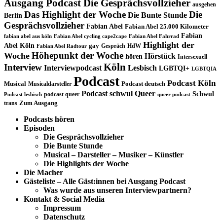
Ausgang Podcast Die Gesprächsvollzieher
ausgehen
Das Highlight der Woche
Die
Die Bunte Stunde
Berlin
Gesprächsvollzieher
Fabian Abel
Fabian Abel 25.000 Kilometer
Fabian
fabian abel aus köln
Fabian Abel cycling cape2cape
Fabian Abel Fahrrad
Highlight der
Abel Köln
gay
Gespräch
HdW
Fabian Abel Radtour
Höhepunkt der Woche
Woche
Hörstück
hören
Intersexuell
Köln
Interview
Interviewpodcast
Lesbisch
LGBTQI+
LGBTQIA
Podcast
Podcast Köln
Musical
Musicaldarsteller
Podcast deutsch
Podcast schwul
Queer
Schwul
podcast queer
Podcast lesbisch
queer podcast
trans
Zum Ausgang
Podcasts hören
Episoden
Die Gesprächsvollzieher
Die Bunte Stunde
Musical – Darsteller – Musiker – Künstler
Die Highlights der Woche
Die Macher
Gästeliste – Alle Gäst:innen bei Ausgang Podcast
Was wurde aus unseren Interviewpartnern?
Kontakt & Social Media
Impressum
Datenschutz