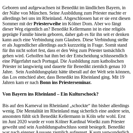
Geboren und aufgewachsen ist Benedikt im ländlichen Bayern, in
der Nähe von München. Seine Ausbildung zum Priester machte er
allerdings bei uns im Rheinland. Abgeschlossen hat er sie erst diesen
Sommer mit der
Priesterweihe
im Kölner Dom. Aber wo fängt
dieser Weg eigentlich an? Benedikt Kellermann ist in eine religiös
geprägte Familie hinein geboren, daher gab es für ihn seit er denken
kann auch eine Verbindung zum Glauben.
Diese Verbindung stellte
er als Jugendlicher allerdings auch kurzzeitig in Frage. Somit stand
für ihn nicht sofort fest, dass er den Weg zum Priester tastsächlich
gehen wird. Geholfen hat ihm bei der Entscheidung schlussendlich
eine Pilgerfahrt nach Portugal. Die Ausbildung zum katholischen
Priester ist langwierig und dauerte für Benedikt ziemlich genau 10
Jahre. Sein Ausbildungsplatz hätte überall auf der Welt sein können,
das Los entschied aber, dass Benedikt ins Rheinland ging. Mit 19
Jahren kam er nach
Bonn ins Priesterseminar.
Von Bayern ins Rheinland – Ein Kulturschock?
Bis auf den Karneval im Rheinland „schockte“ ihn bisher allerdings
wenig. Die Mentalität im Rheinland mag sicherlich eine andere sein,
ansonsten fühlt sich Benedikt Kellermann in Köln sehr wohl. Erst
im Juni 2020 wurde er vom Kölner Kardinal Woelki zum Priester
geweiht und sein Ausbildungsabschluss somit besiegelt. Benedikt
war nach eigener Aussage ziemlich aufgeregt. Kaum verwunderlich