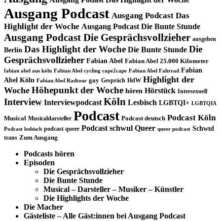
Ausgang Podcast
Ausgang Podcast Das
Highlight der Woche
Ausgang Podcast Die Bunte Stunde
Ausgang Podcast Die Gesprächsvollzieher
ausgehen
Das Highlight der Woche
Die
Die Bunte Stunde
Berlin
Gesprächsvollzieher
Fabian Abel
Fabian Abel 25.000 Kilometer
Fabian
fabian abel aus köln
Fabian Abel cycling cape2cape
Fabian Abel Fahrrad
Highlight der
Abel Köln
gay
Gespräch
HdW
Fabian Abel Radtour
Höhepunkt der Woche
Woche
Hörstück
hören
Intersexuell
Köln
Interview
Interviewpodcast
Lesbisch
LGBTQI+
LGBTQIA
Podcast
Podcast Köln
Musical
Musicaldarsteller
Podcast deutsch
Podcast schwul
Queer
Schwul
podcast queer
Podcast lesbisch
queer podcast
trans
Zum Ausgang
Podcasts hören
Episoden
Die Gesprächsvollzieher
Die Bunte Stunde
Musical – Darsteller – Musiker – Künstler
Die Highlights der Woche
Die Macher
Gästeliste – Alle Gäst:innen bei Ausgang Podcast