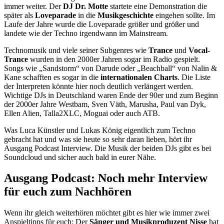
immer weiter. Der
DJ Dr. Motte
startete eine Demonstration die
später als
Loveparade
in die
Musikgeschichte
eingehen sollte. Im
Laufe der Jahre wurde die Loveparade größer und größer und
landete wie der Techno irgendwann im Mainstream.
Technomusik und viele seiner Subgenres wie
Trance
und
Vocal-
Trance
wurden in den 2000er Jahren sogar im Radio gespielt.
Songs wie „Sandstorm“ von Darude oder „Beachball“ von Nalin &
Kane schafften es sogar in die
internationalen Charts
. Die Liste
der Interpreten könnte hier noch deutlich verlängert werden.
Wichtige DJs in Deutschland waren Ende der 90er und zum Beginn
der 2000er Jahre Westbam, Sven Väth, Marusha, Paul van Dyk,
Ellen Alien, Talla2XLC, Moguai oder auch ATB.
Was Luca Künstler und Lukas König eigentlich zum Techno
gebracht hat und was sie heute so sehr daran lieben, hört ihr
Ausgang Podcast Interview. Die Musik der beiden DJs gibt es bei
Soundcloud und sicher auch bald in eurer Nähe.
Ausgang Podcast: Noch mehr Interview
für euch zum Nachhören
Wenn ihr gleich weiterhören möchtet gibt es hier wie immer zwei
Anspieltipps für euch: Der
Sänger und Musikproduzent Nisse
hat