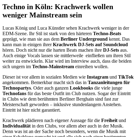
Techno in Köln: Krachwerk wollen
weniger Mainstream sein
Lucas König und Luca Künstler sehen Krachwerk weniger in der
EDM-Szene. Ihr Stil ist stark von den härteren
Techno-Beats
geprägt, wie man sie aus dem
Berliner Underground
kennt. Das
kann man in einigen ihrer
Krachwerk DJ-Sets auf Soundcloud
hören. Doch nicht nur die harten Beats machen ihre
DJ-Sets
aus.
Auch einige Vocals lassen sie mittlerweile einfließen um ihren Stil
weiter zu entwickeln. Klar wird im Interview auch, dass die beiden
sich ungern im
Techno-Mainstream
einreihen wollen.
Dieser ist vor allem in sozialen Medien wie
Instagram
und
TikTok
angekommen. Bemerkbar macht sich das in
Tanzanleitungen für
Technopartys
. Oder auch ganzen
Lookbooks
die viele junge
Technofans
für das beste Outfit im Club nutzen. Sogar der Eintritt
in Clubs wie dem berühmten Berliner Berghain sind fast zur
Meisterschaft geworden – inklusive stundenlangem Anstehen.
Eintritt ist hier nicht garantiert.
Krachwerk plädieren nach eigener Aussage für die
Freiheit
und
Individualität
in den Clubs, vor allem aber auch in der Musik.
Denn was ist an der Sache noch besonders, wenn die Musik mit
einer Schablone gemacht ist und alle sich nach einer bestimmten