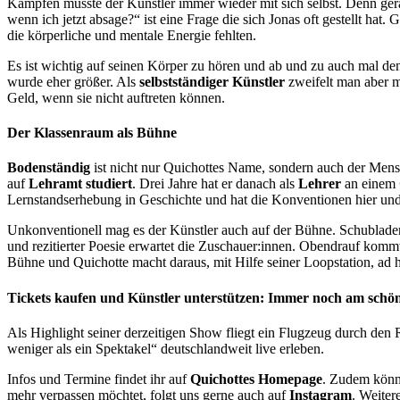
Kämpfen musste der Künstler immer wieder mit sich selbst. Denn ger
wenn ich jetzt absage?“ ist eine Frage die sich Jonas oft gestellt hat
die körperliche und mentale Energie fehlten.
Es ist wichtig auf seinen Körper zu hören und ab und zu auch mal d
wurde eher größer. Als
selbstständiger Künstler
zweifelt man aber m
Geld, wenn sie nicht auftreten können.
Der Klassenraum als Bühne
Bodenständig
ist nicht nur Quichottes Name, sondern auch der Mensc
auf
Lehramt studiert
. Drei Jahre hat er danach als
Lehrer
an einem
Lernstandserhebung in Geschichte und hat die Konventionen hier und 
Unkonventionell mag es der Künstler auch auf der Bühne. Schubladen 
und rezitierter Poesie erwartet die Zuschauer:innen. Obendrauf komm
Bühne und Quichotte macht daraus, mit Hilfe seiner Loopstation, ad h
Tickets kaufen und Künstler unterstützen: Immer noch am schöns
Als Highlight seiner derzeitigen Show fliegt ein Flugzeug durch den
weniger als ein Spektakel“ deutschlandweit live erleben.
Infos und Termine findet ihr auf
Quichottes Homepage
. Zudem könnt
mehr verpassen möchtet, folgt uns gerne auch auf
Instagram
. Weiter