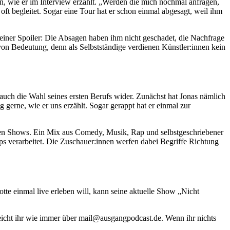
, wie er im Interview erzählt. „Werden die mich nochmal anfragen,
 oft begleitet. Sogar eine Tour hat er schon einmal abgesagt, weil ihm
leiner Spoiler: Die Absagen haben ihm nicht geschadet, die Nachfrage
von Bedeutung, denn als Selbstständige verdienen Künstler:innen kein
auch die Wahl seines ersten Berufs wider. Zunächst hat Jonas nämlich
 gerne, wie er uns erzählt. Sogar gerappt hat er einmal zur
einen Shows. Ein Mix aus Comedy, Musik, Rap und selbstgeschriebener
aps verarbeitet. Die Zuschauer:innen werfen dabei Begriffe Richtung
te einmal live erleben will, kann seine aktuelle Show „Nicht
eicht ihr wie immer über mail@ausgangpodcast.de. Wenn ihr nichts