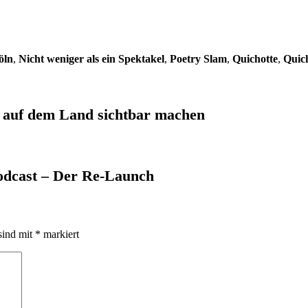
öln
,
Nicht weniger als ein Spektakel
,
Poetry Slam
,
Quichotte
,
Quic
 auf dem Land sichtbar machen
odcast – Der Re-Launch
sind mit
*
markiert