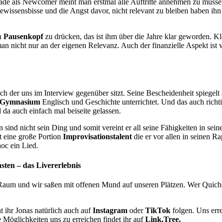
ade als Newcomer meint man erstmal alle Auftritte annehmen zu müssen
. Gewissensbisse und die Angst davor, nicht relevant zu bleiben haben ihn
en
Pausenkopf
zu drücken, das ist ihm über die Jahre klar geworden. K
an nicht nur an der eigenen Relevanz. Auch der finanzielle Aspekt ist 
h der uns im Interview gegenüber sitzt. Seine Bescheidenheit spiegelt 
Gymnasium
Englisch und Geschichte unterrichtet. Und das auch richtig
da auch einfach mal beiseite gelassen.
sind nicht sein Ding und somit vereint er all seine Fähigkeiten in s
t eine große Portion
Improvisationstalent
die er vor allen in seinen R
oc ein Lied.
ten – das Livererlebnis
 Raum und wir saßen mit offenen Mund auf unseren Plätzen. Wer Quichot
 ihr Jonas natürlich auch auf
Instagram
oder
TikTok
folgen. Uns err
e Möglichkeiten uns zu erreichen findet ihr auf
Link.Tree.