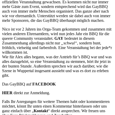
offiziellen Veranstaltung gewachsen. Es kommen nicht nur immer
mehr Gäste zum Event, sondern entsprechend wird das GayBBQ
auch von immer mehr Menschen organisiert. Das ganze aber nach
wie vor ehrenamlich. Unterstützt werden sie dabei auch von immer
mehr Sponsoren, die das GayBBQ überhaupt möglich machen.
Nico ist vor 2 Jahren ins Orga-Team gekommen und zusammen mit
vielen anderen Ehrenamtlern, wird nun jedes Jahr ein BBQ für die
queere Community veranstaltet.
GAY
bedeutet in diesem
Zusammenhang allerdings nicht nur
„schwul“
, sondern bunt,
fröhlich, vielseitig und farbenfroh. Eine Veranstaltung bei der jede*r
willkommen ist.
Wie für Alex alles begann, was der Antrieb für’s BBQ war und was
alles dazugehört, so eine Veranstaltung zu stemmen, hört ihr jetzt in
der bunten Stunde. Außerdem sprechen wir auch darüber, wie die
Szene in Wuppertal insgesamt aussieht und was es dort zu erleben
gibt.
Das GayBBQ auf
FACEBOOK
HIER
direkt zur Anmeldung.
Falls Ihr Anregungen für weitere Themen habt oder kommentieren
möchtet, könnt Ihr unten einen Kommentar hinterlassen oder uns
ganz einfach über „
Kontakt
“ direkt ansprechen. Wir freuen uns