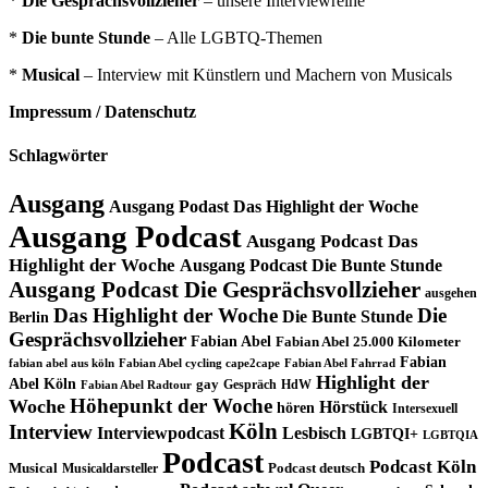
*
Die Gesprächsvollzieher
– unsere Interviewreihe
*
Die bunte Stunde
– Alle LGBTQ-Themen
*
Musical
– Interview mit Künstlern und Machern von Musicals
Impressum / Datenschutz
Schlagwörter
Ausgang
Ausgang Podast Das Highlight der Woche
Ausgang Podcast
Ausgang Podcast Das
Highlight der Woche
Ausgang Podcast Die Bunte Stunde
Ausgang Podcast Die Gesprächsvollzieher
ausgehen
Das Highlight der Woche
Die
Die Bunte Stunde
Berlin
Gesprächsvollzieher
Fabian Abel
Fabian Abel 25.000 Kilometer
Fabian
fabian abel aus köln
Fabian Abel cycling cape2cape
Fabian Abel Fahrrad
Highlight der
Abel Köln
gay
Gespräch
HdW
Fabian Abel Radtour
Höhepunkt der Woche
Woche
Hörstück
hören
Intersexuell
Köln
Interview
Interviewpodcast
Lesbisch
LGBTQI+
LGBTQIA
Podcast
Podcast Köln
Musical
Musicaldarsteller
Podcast deutsch