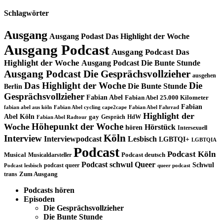
Schlagwörter
Ausgang
Ausgang Podast Das Highlight der Woche
Ausgang Podcast
Ausgang Podcast Das
Highlight der Woche
Ausgang Podcast Die Bunte Stunde
Ausgang Podcast Die Gesprächsvollzieher
ausgehen
Das Highlight der Woche
Die
Die Bunte Stunde
Berlin
Gesprächsvollzieher
Fabian Abel
Fabian Abel 25.000 Kilometer
Fabian
fabian abel aus köln
Fabian Abel cycling cape2cape
Fabian Abel Fahrrad
Highlight der
Abel Köln
gay
Gespräch
HdW
Fabian Abel Radtour
Höhepunkt der Woche
Woche
Hörstück
hören
Intersexuell
Köln
Interview
Interviewpodcast
Lesbisch
LGBTQI+
LGBTQIA
Podcast
Podcast Köln
Musical
Musicaldarsteller
Podcast deutsch
Podcast schwul
Queer
Schwul
podcast queer
Podcast lesbisch
queer podcast
trans
Zum Ausgang
Podcasts hören
Episoden
Die Gesprächsvollzieher
Die Bunte Stunde