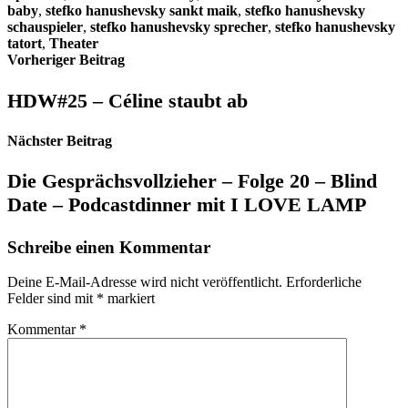
baby
,
stefko hanushevsky sankt maik
,
stefko hanushevsky
schauspieler
,
stefko hanushevsky sprecher
,
stefko hanushevsky
tatort
,
Theater
Beitragsnavigation
Vorheriger Beitrag
HDW#25 – Céline staubt ab
Nächster Beitrag
Die Gesprächsvollzieher – Folge 20 – Blind
Date – Podcastdinner mit I LOVE LAMP
Schreibe einen Kommentar
Deine E-Mail-Adresse wird nicht veröffentlicht.
Erforderliche
Felder sind mit
*
markiert
Kommentar
*