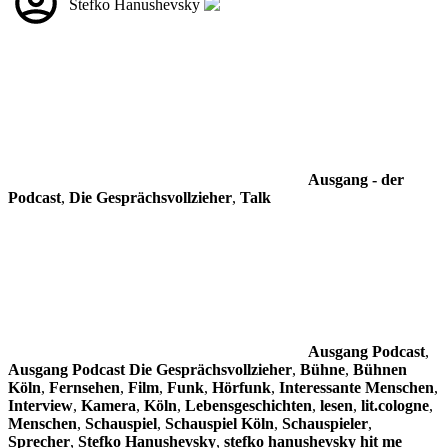
Stefko Hanushevsky
Ausgang - der
Podcast
,
Die Gesprächsvollzieher
,
Talk
Ausgang Podcast
,
Ausgang Podcast Die Gesprächsvollzieher
,
Bühne
,
Bühnen
Köln
,
Fernsehen
,
Film
,
Funk
,
Hörfunk
,
Interessante Menschen
,
Interview
,
Kamera
,
Köln
,
Lebensgeschichten
,
lesen
,
lit.cologne
,
Menschen
,
Schauspiel
,
Schauspiel Köln
,
Schauspieler
,
Sprecher
,
Stefko Hanushevsky
,
stefko hanushevsky hit me