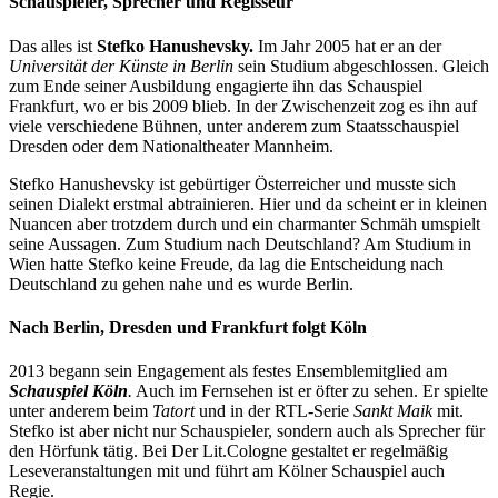
Schauspieler, Sprecher und Regisseur
Das alles ist
Stefko Hanushevsky.
Im Jahr 2005 hat er an der
Universität der Künste in Berlin
sein Studium abgeschlossen. Gleich
zum Ende seiner Ausbildung engagierte ihn das Schauspiel
Frankfurt, wo er bis 2009 blieb. In der Zwischenzeit zog es ihn auf
viele verschiedene Bühnen, unter anderem zum Staatsschauspiel
Dresden oder dem Nationaltheater Mannheim.
Stefko Hanushevsky ist gebürtiger Österreicher und musste sich
seinen Dialekt erstmal abtrainieren. Hier und da scheint er in kleinen
Nuancen aber trotzdem durch und ein charmanter Schmäh umspielt
seine Aussagen. Zum Studium nach Deutschland? Am Studium in
Wien hatte Stefko keine Freude, da lag die Entscheidung nach
Deutschland zu gehen nahe und es wurde Berlin.
Nach Berlin, Dresden und Frankfurt folgt Köln
2013 begann sein Engagement als festes Ensemblemitglied am
Schauspiel Köln
.
Auch im Fernsehen ist er öfter zu sehen. Er spielte
unter anderem beim
Tatort
und in der RTL-Serie
Sankt Maik
mit.
Stefko ist aber nicht nur Schauspieler, sondern auch als Sprecher für
den Hörfunk tätig. Bei Der Lit.Cologne gestaltet er regelmäßig
Leseveranstaltungen mit und führt am Kölner Schauspiel auch
Regie.