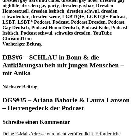
dresden gay bars und clubs
,
dresden gay hotel
,
dresden gay
nightlife
,
dresden gay party
,
dresden gaybar
,
Dresden
Homosexuell
,
dresden lesbisch
,
dresden schwul
,
dresden
schwulenbar
,
dresden szene
,
LGBTQI+
,
LGBTQI+ Podcast
,
LSBT
,
LSBT* Podcast
,
Podcast
,
Podcast Dresden
,
Podcast
Gay Deutsch
,
Podcast Homo Deutsch
,
Podcast Köln
,
Podcast
lesbisch
,
Podcast schwul
,
schwules dresden
,
YouTube
ChrisundToni
Beitragsnavigation
Vorheriger Beitrag
DBS#6 – SCHLAU in Bonn & die
Aufklärungsarbeit mit jungen Menschen –
mit Anika
Nächster Beitrag
DGS#35 – Ariana Baborie & Laura Larsson
– Herrengedeck der Podcast
Schreibe einen Kommentar
Deine E-Mail-Adresse wird nicht veröffentlicht.
Erforderliche