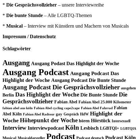
*
Die Gesprächsvollzieher
– unsere Interviewreihe
*
Die bunte Stunde
– Alle LGBTQ-Themen
*
Musical
– Interview mit Künstlern und Machern von Musicals
Impressum / Datenschutz
Schlagwörter
Ausgang
Ausgang Podast Das Highlight der Woche
Ausgang Podcast
Ausgang Podcast Das
Highlight der Woche
Ausgang Podcast Die Bunte Stunde
Ausgang Podcast Die Gesprächsvollzieher
ausgehen
Das Highlight der Woche
Die
Die Bunte Stunde
Berlin
Gesprächsvollzieher
Fabian Abel
Fabian Abel 25.000 Kilometer
Fabian
fabian abel aus köln
Fabian Abel cycling cape2cape
Fabian Abel Fahrrad
Highlight der
Abel Köln
gay
Gespräch
HdW
Fabian Abel Radtour
Höhepunkt der Woche
Woche
Hörstück
hören
Intersexuell
Köln
Interview
Interviewpodcast
Lesbisch
LGBTQI+
LGBTQIA
Podcast
Podcast Köln
Musical
Musicaldarsteller
Podcast deutsch