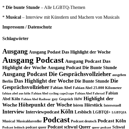
*
Die bunte Stunde
– Alle LGBTQ-Themen
*
Musical
– Interview mit Künstlern und Machern von Musicals
Impressum / Datenschutz
Schlagwörter
Ausgang
Ausgang Podast Das Highlight der Woche
Ausgang Podcast
Ausgang Podcast Das
Highlight der Woche
Ausgang Podcast Die Bunte Stunde
Ausgang Podcast Die Gesprächsvollzieher
ausgehen
Das Highlight der Woche
Die
Die Bunte Stunde
Berlin
Gesprächsvollzieher
Fabian Abel
Fabian Abel 25.000 Kilometer
Fabian
fabian abel aus köln
Fabian Abel cycling cape2cape
Fabian Abel Fahrrad
Highlight der
Abel Köln
gay
Gespräch
HdW
Fabian Abel Radtour
Höhepunkt der Woche
Woche
Hörstück
hören
Intersexuell
Köln
Interview
Interviewpodcast
Lesbisch
LGBTQI+
LGBTQIA
Podcast
Podcast Köln
Musical
Musicaldarsteller
Podcast deutsch
Podcast schwul
Queer
Schwul
podcast queer
Podcast lesbisch
queer podcast