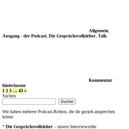
Allgemein
,
Ausgang - der Podcast
,
Die Gesprächsvollzieher
,
Talk
Kommentar
hinterlassen
Seitennummerierung
Nächste
1
2
3
…
43
»
Beiträge
Suchen
der
Suchen
Beiträge
Wir haben mehrere Podcast-Reihen, die ihr gezielt ansprechen
könnt:
*
Die Gesprächsvollzieher
– unsere Interviewreihe