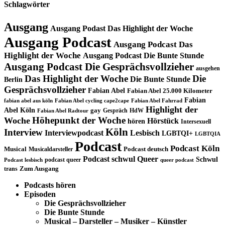
Schlagwörter
Ausgang
Ausgang Podast Das Highlight der Woche
Ausgang Podcast
Ausgang Podcast Das
Highlight der Woche
Ausgang Podcast Die Bunte Stunde
Ausgang Podcast Die Gesprächsvollzieher
ausgehen
Das Highlight der Woche
Die
Die Bunte Stunde
Berlin
Gesprächsvollzieher
Fabian Abel
Fabian Abel 25.000 Kilometer
Fabian
fabian abel aus köln
Fabian Abel cycling cape2cape
Fabian Abel Fahrrad
Highlight der
Abel Köln
gay
Gespräch
HdW
Fabian Abel Radtour
Höhepunkt der Woche
Woche
Hörstück
hören
Intersexuell
Köln
Interview
Interviewpodcast
Lesbisch
LGBTQI+
LGBTQIA
Podcast
Podcast Köln
Musical
Musicaldarsteller
Podcast deutsch
Podcast schwul
Queer
Schwul
podcast queer
Podcast lesbisch
queer podcast
trans
Zum Ausgang
Podcasts hören
Episoden
Die Gesprächsvollzieher
Die Bunte Stunde
Musical – Darsteller – Musiker – Künstler