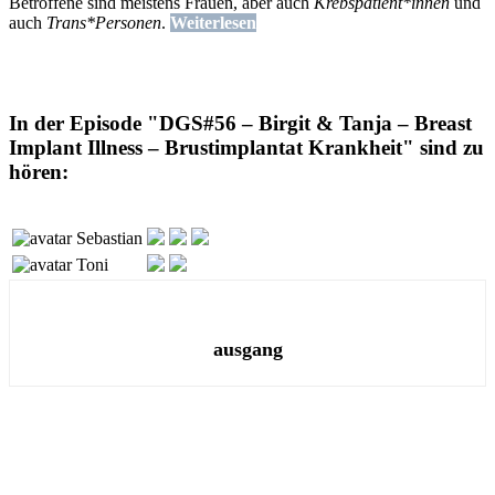
Betroffene sind meistens Frauen, aber auch
Krebspatient*innen
und
auch
Trans*Personen
.
Weiterlesen
In der Episode "DGS#56 – Birgit & Tanja – Breast
Implant Illness – Brustimplantat Krankheit" sind zu
hören:
Sebastian
Toni
ausgang