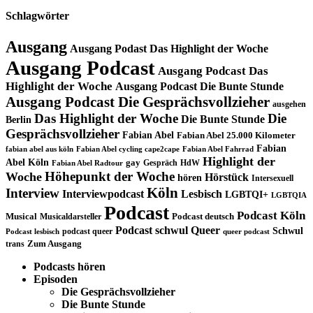
Schlagwörter
Ausgang
Ausgang Podast Das Highlight der Woche
Ausgang Podcast
Ausgang Podcast Das
Highlight der Woche
Ausgang Podcast Die Bunte Stunde
Ausgang Podcast Die Gesprächsvollzieher
ausgehen
Das Highlight der Woche
Die
Die Bunte Stunde
Berlin
Gesprächsvollzieher
Fabian Abel
Fabian Abel 25.000 Kilometer
Fabian
fabian abel aus köln
Fabian Abel cycling cape2cape
Fabian Abel Fahrrad
Highlight der
Abel Köln
gay
Gespräch
HdW
Fabian Abel Radtour
Höhepunkt der Woche
Woche
Hörstück
hören
Intersexuell
Köln
Interview
Interviewpodcast
Lesbisch
LGBTQI+
LGBTQIA
Podcast
Podcast Köln
Musical
Musicaldarsteller
Podcast deutsch
Podcast schwul
Queer
Schwul
podcast queer
Podcast lesbisch
queer podcast
trans
Zum Ausgang
Podcasts hören
Episoden
Die Gesprächsvollzieher
Die Bunte Stunde