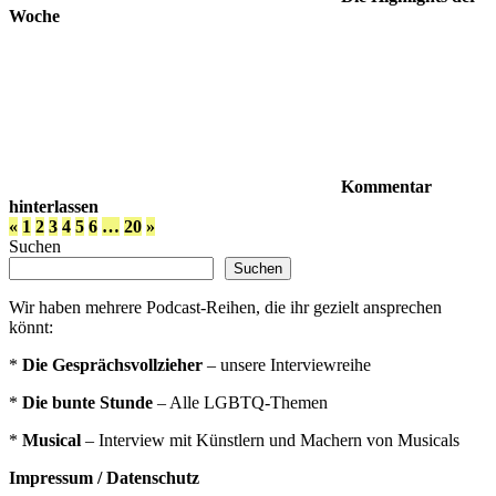
Woche
Kommentar
hinterlassen
Seitennummerierung
Vorherige
Nächste
«
1
2
3
4
5
6
…
20
»
Beiträge
Beiträge
Suchen
der
Suchen
Beiträge
Wir haben mehrere Podcast-Reihen, die ihr gezielt ansprechen
könnt:
*
Die Gesprächsvollzieher
– unsere Interviewreihe
*
Die bunte Stunde
– Alle LGBTQ-Themen
*
Musical
– Interview mit Künstlern und Machern von Musicals
Impressum / Datenschutz