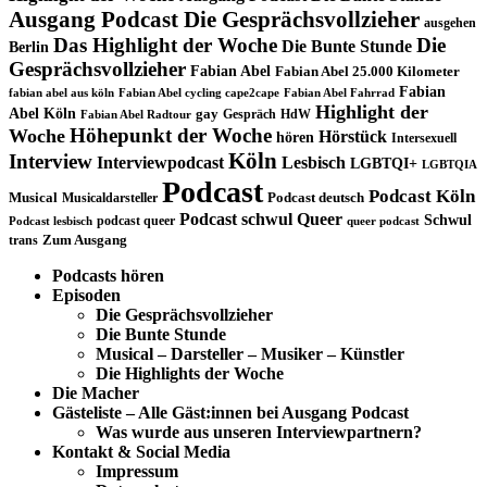
Ausgang Podcast Die Gesprächsvollzieher
ausgehen
Das Highlight der Woche
Die
Die Bunte Stunde
Berlin
Gesprächsvollzieher
Fabian Abel
Fabian Abel 25.000 Kilometer
Fabian
fabian abel aus köln
Fabian Abel cycling cape2cape
Fabian Abel Fahrrad
Highlight der
Abel Köln
gay
Gespräch
HdW
Fabian Abel Radtour
Höhepunkt der Woche
Woche
Hörstück
hören
Intersexuell
Köln
Interview
Interviewpodcast
Lesbisch
LGBTQI+
LGBTQIA
Podcast
Podcast Köln
Musical
Musicaldarsteller
Podcast deutsch
Podcast schwul
Queer
Schwul
podcast queer
Podcast lesbisch
queer podcast
trans
Zum Ausgang
Podcasts hören
Episoden
Die Gesprächsvollzieher
Die Bunte Stunde
Musical – Darsteller – Musiker – Künstler
Die Highlights der Woche
Die Macher
Gästeliste – Alle Gäst:innen bei Ausgang Podcast
Was wurde aus unseren Interviewpartnern?
Kontakt & Social Media
Impressum