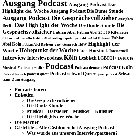
Ausgang Podcast
Ausgang Podcast Das
Highlight der Woche
Ausgang Podcast Die Bunte Stunde
Ausgang Podcast Die Gesprächsvollzieher
ausgehen
Das Highlight der Woche
Die
Die Bunte Stunde
Berlin
Gesprächsvollzieher
Fabian Abel
Fabian Abel 25.000 Kilometer
Fabian
fabian abel aus köln
Fabian Abel cycling cape2cape
Fabian Abel Fahrrad
Highlight der
Abel Köln
gay
Gespräch
HdW
Fabian Abel Radtour
Höhepunkt der Woche
Woche
Hörstück
hören
Intersexuell
Köln
Interview
Interviewpodcast
Lesbisch
LGBTQI+
LGBTQIA
Podcast
Podcast Köln
Musical
Musicaldarsteller
Podcast deutsch
Podcast schwul
Queer
Schwul
podcast queer
Podcast lesbisch
queer podcast
trans
Zum Ausgang
Podcasts hören
Episoden
Die Gesprächsvollzieher
Die Bunte Stunde
Musical – Darsteller – Musiker – Künstler
Die Highlights der Woche
Die Macher
Gästeliste – Alle Gäst:innen bei Ausgang Podcast
Was wurde aus unseren Interviewpartnern?