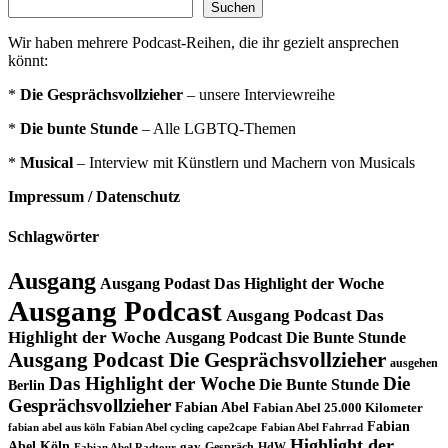
Suchen
Wir haben mehrere Podcast-Reihen, die ihr gezielt ansprechen
könnt:
*
Die Gesprächsvollzieher
– unsere Interviewreihe
*
Die bunte Stunde
– Alle LGBTQ-Themen
*
Musical
– Interview mit Künstlern und Machern von Musicals
Impressum / Datenschutz
Schlagwörter
Ausgang
Ausgang Podast Das Highlight der Woche
Ausgang Podcast
Ausgang Podcast Das
Highlight der Woche
Ausgang Podcast Die Bunte Stunde
Ausgang Podcast Die Gesprächsvollzieher
ausgehen
Das Highlight der Woche
Die
Die Bunte Stunde
Berlin
Gesprächsvollzieher
Fabian Abel
Fabian Abel 25.000 Kilometer
Fabian
fabian abel aus köln
Fabian Abel cycling cape2cape
Fabian Abel Fahrrad
Highlight der
Abel Köln
gay
Gespräch
HdW
Fabian Abel Radtour