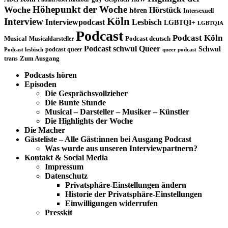
Höhepunkt der Woche
Woche
Hörstück
hören
Intersexuell
Köln
Interview
Interviewpodcast
Lesbisch
LGBTQI+
LGBTQIA
Podcast
Podcast Köln
Musical
Musicaldarsteller
Podcast deutsch
Podcast schwul
Queer
Schwul
podcast queer
Podcast lesbisch
queer podcast
trans
Zum Ausgang
Podcasts hören
Episoden
Die Gesprächsvollzieher
Die Bunte Stunde
Musical – Darsteller – Musiker – Künstler
Die Highlights der Woche
Die Macher
Gästeliste – Alle Gäst:innen bei Ausgang Podcast
Was wurde aus unseren Interviewpartnern?
Kontakt & Social Media
Impressum
Datenschutz
Privatsphäre-Einstellungen ändern
Historie der Privatsphäre-Einstellungen
Einwilligungen widerrufen
Presskit