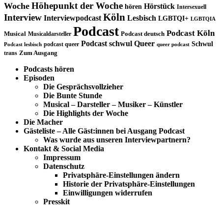
Höhepunkt der Woche
Woche
Hörstück
hören
Intersexuell
Köln
Interview
Interviewpodcast
Lesbisch
LGBTQI+
LGBTQIA
Podcast
Podcast Köln
Musical
Musicaldarsteller
Podcast deutsch
Podcast schwul
Queer
Schwul
podcast queer
Podcast lesbisch
queer podcast
trans
Zum Ausgang
Podcasts hören
Episoden
Die Gesprächsvollzieher
Die Bunte Stunde
Musical – Darsteller – Musiker – Künstler
Die Highlights der Woche
Die Macher
Gästeliste – Alle Gäst:innen bei Ausgang Podcast
Was wurde aus unseren Interviewpartnern?
Kontakt & Social Media
Impressum
Datenschutz
Privatsphäre-Einstellungen ändern
Historie der Privatsphäre-Einstellungen
Einwilligungen widerrufen
Presskit