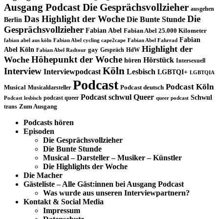
Ausgang Podcast Die Gesprächsvollzieher
ausgehen
Das Highlight der Woche
Die
Die Bunte Stunde
Berlin
Gesprächsvollzieher
Fabian Abel
Fabian Abel 25.000 Kilometer
Fabian
fabian abel aus köln
Fabian Abel cycling cape2cape
Fabian Abel Fahrrad
Highlight der
Abel Köln
gay
Gespräch
HdW
Fabian Abel Radtour
Höhepunkt der Woche
Woche
Hörstück
hören
Intersexuell
Köln
Interview
Interviewpodcast
Lesbisch
LGBTQI+
LGBTQIA
Podcast
Podcast Köln
Musical
Musicaldarsteller
Podcast deutsch
Podcast schwul
Queer
Schwul
podcast queer
Podcast lesbisch
queer podcast
trans
Zum Ausgang
Podcasts hören
Episoden
Die Gesprächsvollzieher
Die Bunte Stunde
Musical – Darsteller – Musiker – Künstler
Die Highlights der Woche
Die Macher
Gästeliste – Alle Gäst:innen bei Ausgang Podcast
Was wurde aus unseren Interviewpartnern?
Kontakt & Social Media
Impressum