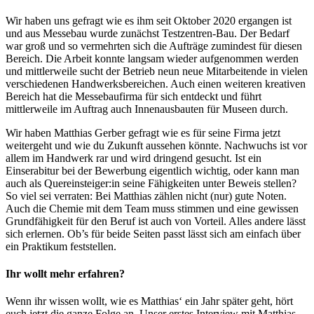
Wir haben uns gefragt wie es ihm seit Oktober 2020 ergangen ist
und aus Messebau wurde zunächst Testzentren-Bau. Der Bedarf
war groß und so vermehrten sich die Aufträge zumindest für diesen
Bereich. Die Arbeit konnte langsam wieder aufgenommen werden
und mittlerweile sucht der Betrieb neun neue Mitarbeitende in vielen
verschiedenen Handwerksbereichen. Auch einen weiteren kreativen
Bereich hat die Messebaufirma für sich entdeckt und führt
mittlerweile im Auftrag auch Innenausbauten für Museen durch.
Wir haben Matthias Gerber gefragt wie es für seine Firma jetzt
weitergeht und wie du Zukunft aussehen könnte. Nachwuchs ist vor
allem im Handwerk rar und wird dringend gesucht. Ist ein
Einserabitur bei der Bewerbung eigentlich wichtig, oder kann man
auch als Quereinsteiger:in seine Fähigkeiten unter Beweis stellen?
So viel sei verraten: Bei Matthias zählen nicht (nur) gute Noten.
Auch die Chemie mit dem Team muss stimmen und eine gewissen
Grundfähigkeit für den Beruf ist auch von Vorteil. Alles andere lässt
sich erlernen. Ob’s für beide Seiten passt lässt sich am einfach über
ein Praktikum feststellen.
Ihr wollt mehr erfahren?
Wenn ihr wissen wollt, wie es Matthias‘ ein Jahr später geht, hört
euch jetzt die ganze Folge an. Unser erstes Interview mit Matthias