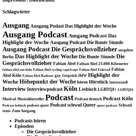
Schlagwörter
Ausgang
Ausgang Podast Das Highlight der Woche
Ausgang Podcast
Ausgang Podcast Das
Highlight der Woche
Ausgang Podcast Die Bunte Stunde
Ausgang Podcast Die Gesprächsvollzieher
ausgehen
Das Highlight der Woche
Die
Die Bunte Stunde
Berlin
Gesprächsvollzieher
Fabian Abel
Fabian Abel 25.000 Kilometer
Fabian
fabian abel aus köln
Fabian Abel cycling cape2cape
Fabian Abel Fahrrad
Highlight der
Abel Köln
gay
Gespräch
HdW
Fabian Abel Radtour
Höhepunkt der Woche
Woche
Hörstück
hören
Intersexuell
Köln
Interview
Interviewpodcast
Lesbisch
LGBTQI+
LGBTQIA
Podcast
Podcast Köln
Musical
Musicaldarsteller
Podcast deutsch
Podcast schwul
Queer
Schwul
podcast queer
Podcast lesbisch
queer podcast
trans
Zum Ausgang
Podcasts hören
Episoden
Die Gesprächsvollzieher