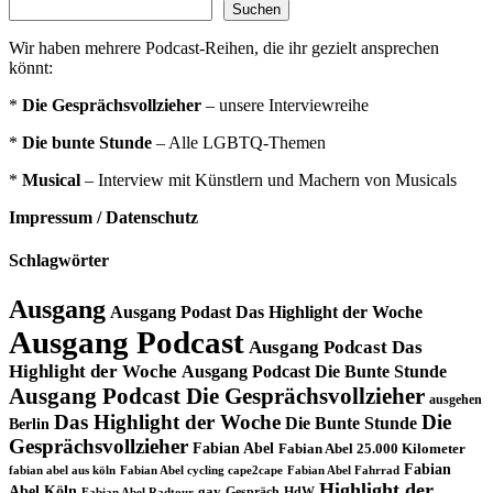
Suchen
Wir haben mehrere Podcast-Reihen, die ihr gezielt ansprechen
könnt:
*
Die Gesprächsvollzieher
– unsere Interviewreihe
*
Die bunte Stunde
– Alle LGBTQ-Themen
*
Musical
– Interview mit Künstlern und Machern von Musicals
Impressum / Datenschutz
Schlagwörter
Ausgang
Ausgang Podast Das Highlight der Woche
Ausgang Podcast
Ausgang Podcast Das
Highlight der Woche
Ausgang Podcast Die Bunte Stunde
Ausgang Podcast Die Gesprächsvollzieher
ausgehen
Das Highlight der Woche
Die
Die Bunte Stunde
Berlin
Gesprächsvollzieher
Fabian Abel
Fabian Abel 25.000 Kilometer
Fabian
fabian abel aus köln
Fabian Abel cycling cape2cape
Fabian Abel Fahrrad
Highlight der
Abel Köln
gay
Gespräch
HdW
Fabian Abel Radtour