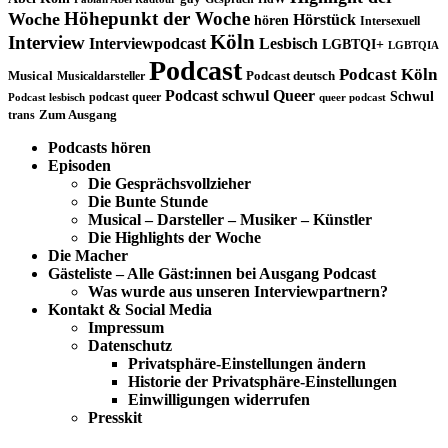
Höhepunkt der Woche
Woche
Hörstück
hören
Intersexuell
Köln
Interview
Interviewpodcast
Lesbisch
LGBTQI+
LGBTQIA
Podcast
Podcast Köln
Musical
Musicaldarsteller
Podcast deutsch
Podcast schwul
Queer
Schwul
podcast queer
Podcast lesbisch
queer podcast
trans
Zum Ausgang
Podcasts hören
Episoden
Die Gesprächsvollzieher
Die Bunte Stunde
Musical – Darsteller – Musiker – Künstler
Die Highlights der Woche
Die Macher
Gästeliste – Alle Gäst:innen bei Ausgang Podcast
Was wurde aus unseren Interviewpartnern?
Kontakt & Social Media
Impressum
Datenschutz
Privatsphäre-Einstellungen ändern
Historie der Privatsphäre-Einstellungen
Einwilligungen widerrufen
Presskit