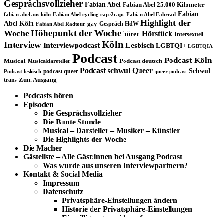
Gesprächsvollzieher
Fabian Abel
Fabian Abel 25.000 Kilometer
Fabian
fabian abel aus köln
Fabian Abel cycling cape2cape
Fabian Abel Fahrrad
Highlight der
Abel Köln
gay
Gespräch
HdW
Fabian Abel Radtour
Höhepunkt der Woche
Woche
Hörstück
hören
Intersexuell
Köln
Interview
Interviewpodcast
Lesbisch
LGBTQI+
LGBTQIA
Podcast
Podcast Köln
Musical
Musicaldarsteller
Podcast deutsch
Podcast schwul
Queer
Schwul
podcast queer
Podcast lesbisch
queer podcast
trans
Zum Ausgang
Podcasts hören
Episoden
Die Gesprächsvollzieher
Die Bunte Stunde
Musical – Darsteller – Musiker – Künstler
Die Highlights der Woche
Die Macher
Gästeliste – Alle Gäst:innen bei Ausgang Podcast
Was wurde aus unseren Interviewpartnern?
Kontakt & Social Media
Impressum
Datenschutz
Privatsphäre-Einstellungen ändern
Historie der Privatsphäre-Einstellungen