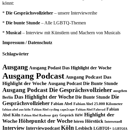
könnt:
*
Die Gesprächsvollzieher
– unsere Interviewreihe
*
Die bunte Stunde
– Alle LGBTQ-Themen
*
Musical
– Interview mit Künstlern und Machern von Musicals
Impressum / Datenschutz
Schlagwörter
Ausgang
Ausgang Podast Das Highlight der Woche
Ausgang Podcast
Ausgang Podcast Das
Highlight der Woche
Ausgang Podcast Die Bunte Stunde
Ausgang Podcast Die Gesprächsvollzieher
ausgehen
Das Highlight der Woche
Die
Die Bunte Stunde
Berlin
Gesprächsvollzieher
Fabian Abel
Fabian Abel 25.000 Kilometer
Fabian
fabian abel aus köln
Fabian Abel cycling cape2cape
Fabian Abel Fahrrad
Highlight der
Abel Köln
gay
Gespräch
HdW
Fabian Abel Radtour
Höhepunkt der Woche
Woche
Hörstück
hören
Intersexuell
Köln
Interview
Interviewpodcast
Lesbisch
LGBTQI+
LGBTQIA