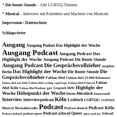
*
Die bunte Stunde
– Alle LGBTQ-Themen
*
Musical
– Interview mit Künstlern und Machern von Musicals
Impressum / Datenschutz
Schlagwörter
Ausgang
Ausgang Podast Das Highlight der Woche
Ausgang Podcast
Ausgang Podcast Das
Highlight der Woche
Ausgang Podcast Die Bunte Stunde
Ausgang Podcast Die Gesprächsvollzieher
ausgehen
Das Highlight der Woche
Die
Die Bunte Stunde
Berlin
Gesprächsvollzieher
Fabian Abel
Fabian Abel 25.000 Kilometer
Fabian
fabian abel aus köln
Fabian Abel cycling cape2cape
Fabian Abel Fahrrad
Highlight der
Abel Köln
gay
Gespräch
HdW
Fabian Abel Radtour
Höhepunkt der Woche
Woche
Hörstück
hören
Intersexuell
Köln
Interview
Interviewpodcast
Lesbisch
LGBTQI+
LGBTQIA
Podcast
Podcast Köln
Musical
Musicaldarsteller
Podcast deutsch
Podcast schwul
Queer
Schwul
podcast queer
Podcast lesbisch
queer podcast