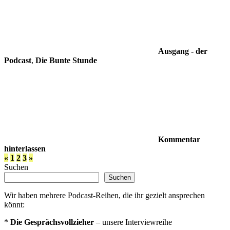
Ausgang - der
Podcast
,
Die Bunte Stunde
Kommentar
hinterlassen
Seitennummerierung
Vorherige
Nächste
«
1
2
3
»
Beiträge
Beiträge
Suchen
der
Suchen
Beiträge
Wir haben mehrere Podcast-Reihen, die ihr gezielt ansprechen
könnt:
*
Die Gesprächsvollzieher
– unsere Interviewreihe