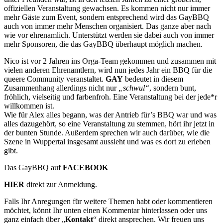
offiziellen Veranstaltung gewachsen. Es kommen nicht nur immer
mehr Gäste zum Event, sondern entsprechend wird das GayBBQ
auch von immer mehr Menschen organisiert. Das ganze aber nach
wie vor ehrenamlich. Unterstützt werden sie dabei auch von immer
mehr Sponsoren, die das GayBBQ überhaupt möglich machen.
Nico ist vor 2 Jahren ins Orga-Team gekommen und zusammen mit
vielen anderen Ehrenamtlern, wird nun jedes Jahr ein BBQ für die
queere Community veranstaltet.
GAY
bedeutet in diesem
Zusammenhang allerdings nicht nur
„schwul“
, sondern bunt,
fröhlich, vielseitig und farbenfroh. Eine Veranstaltung bei der jede*r
willkommen ist.
Wie für Alex alles begann, was der Antrieb für’s BBQ war und was
alles dazugehört, so eine Veranstaltung zu stemmen, hört ihr jetzt in
der bunten Stunde. Außerdem sprechen wir auch darüber, wie die
Szene in Wuppertal insgesamt aussieht und was es dort zu erleben
gibt.
Das GayBBQ auf
FACEBOOK
HIER
direkt zur Anmeldung.
Falls Ihr Anregungen für weitere Themen habt oder kommentieren
möchtet, könnt Ihr unten einen Kommentar hinterlassen oder uns
ganz einfach über „
Kontakt
“ direkt ansprechen. Wir freuen uns