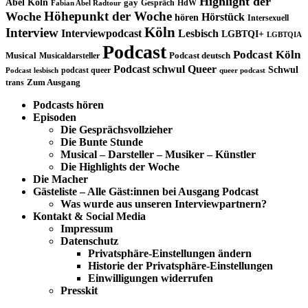
Highlight der
Abel Köln
gay
Gespräch
HdW
Fabian Abel Radtour
Höhepunkt der Woche
Woche
Hörstück
hören
Intersexuell
Köln
Interview
Interviewpodcast
Lesbisch
LGBTQI+
LGBTQIA
Podcast
Podcast Köln
Musical
Musicaldarsteller
Podcast deutsch
Podcast schwul
Queer
Schwul
podcast queer
Podcast lesbisch
queer podcast
trans
Zum Ausgang
Podcasts hören
Episoden
Die Gesprächsvollzieher
Die Bunte Stunde
Musical – Darsteller – Musiker – Künstler
Die Highlights der Woche
Die Macher
Gästeliste – Alle Gäst:innen bei Ausgang Podcast
Was wurde aus unseren Interviewpartnern?
Kontakt & Social Media
Impressum
Datenschutz
Privatsphäre-Einstellungen ändern
Historie der Privatsphäre-Einstellungen
Einwilligungen widerrufen
Presskit