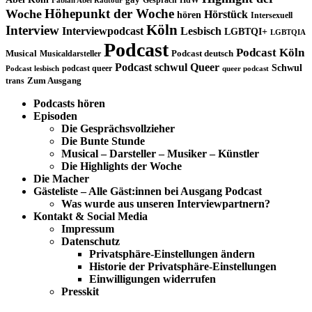
gay
Gespräch
HdW
Fabian Abel Radtour
Höhepunkt der Woche
Woche
Hörstück
hören
Intersexuell
Köln
Interview
Interviewpodcast
Lesbisch
LGBTQI+
LGBTQIA
Podcast
Podcast Köln
Musical
Musicaldarsteller
Podcast deutsch
Podcast schwul
Queer
Schwul
podcast queer
Podcast lesbisch
queer podcast
trans
Zum Ausgang
Podcasts hören
Episoden
Die Gesprächsvollzieher
Die Bunte Stunde
Musical – Darsteller – Musiker – Künstler
Die Highlights der Woche
Die Macher
Gästeliste – Alle Gäst:innen bei Ausgang Podcast
Was wurde aus unseren Interviewpartnern?
Kontakt & Social Media
Impressum
Datenschutz
Privatsphäre-Einstellungen ändern
Historie der Privatsphäre-Einstellungen
Einwilligungen widerrufen
Presskit