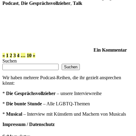
Podcast
,
Die Gesprächsvollzieher
,
Talk
Ein Kommentar
Seitennummerierung
Vorherige
Nächste
«
1
2
3
4
…
10
»
Beiträge
Beiträge
Suchen
der
Suchen
Beiträge
Wir haben mehrere Podcast-Reihen, die ihr gezielt ansprechen
könnt:
*
Die Gesprächsvollzieher
– unsere Interviewreihe
*
Die bunte Stunde
– Alle LGBTQ-Themen
*
Musical
– Interview mit Künstlern und Machern von Musicals
Impressum / Datenschutz