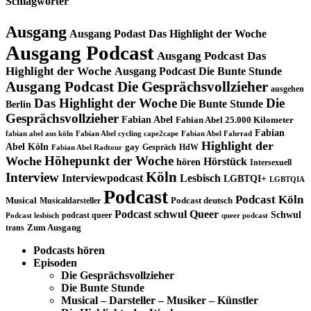
Schlagwörter
Ausgang
Ausgang Podast Das Highlight der Woche
Ausgang Podcast
Ausgang Podcast Das
Highlight der Woche
Ausgang Podcast Die Bunte Stunde
Ausgang Podcast Die Gesprächsvollzieher
ausgehen
Das Highlight der Woche
Die
Die Bunte Stunde
Berlin
Gesprächsvollzieher
Fabian Abel
Fabian Abel 25.000 Kilometer
Fabian
fabian abel aus köln
Fabian Abel cycling cape2cape
Fabian Abel Fahrrad
Highlight der
Abel Köln
gay
Gespräch
HdW
Fabian Abel Radtour
Höhepunkt der Woche
Woche
Hörstück
hören
Intersexuell
Köln
Interview
Interviewpodcast
Lesbisch
LGBTQI+
LGBTQIA
Podcast
Podcast Köln
Musical
Musicaldarsteller
Podcast deutsch
Podcast schwul
Queer
Schwul
podcast queer
Podcast lesbisch
queer podcast
trans
Zum Ausgang
Podcasts hören
Episoden
Die Gesprächsvollzieher
Die Bunte Stunde
Musical – Darsteller – Musiker – Künstler