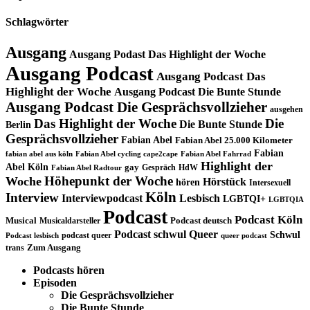
Schlagwörter
Ausgang
Ausgang Podast Das Highlight der Woche
Ausgang Podcast
Ausgang Podcast Das
Highlight der Woche
Ausgang Podcast Die Bunte Stunde
Ausgang Podcast Die Gesprächsvollzieher
ausgehen
Das Highlight der Woche
Die
Die Bunte Stunde
Berlin
Gesprächsvollzieher
Fabian Abel
Fabian Abel 25.000 Kilometer
Fabian
fabian abel aus köln
Fabian Abel cycling cape2cape
Fabian Abel Fahrrad
Highlight der
Abel Köln
gay
Gespräch
HdW
Fabian Abel Radtour
Höhepunkt der Woche
Woche
Hörstück
hören
Intersexuell
Köln
Interview
Interviewpodcast
Lesbisch
LGBTQI+
LGBTQIA
Podcast
Podcast Köln
Musical
Musicaldarsteller
Podcast deutsch
Podcast schwul
Queer
Schwul
podcast queer
Podcast lesbisch
queer podcast
trans
Zum Ausgang
Podcasts hören
Episoden
Die Gesprächsvollzieher
Die Bunte Stunde