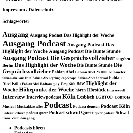
Impressum / Datenschutz
Schlagwörter
Ausgang
Ausgang Podast Das Highlight der Woche
Ausgang Podcast
Ausgang Podcast Das
Highlight der Woche
Ausgang Podcast Die Bunte Stunde
Ausgang Podcast Die Gesprächsvollzieher
ausgehen
Das Highlight der Woche
Die
Die Bunte Stunde
Berlin
Gesprächsvollzieher
Fabian Abel
Fabian Abel 25.000 Kilometer
Fabian
fabian abel aus köln
Fabian Abel cycling cape2cape
Fabian Abel Fahrrad
Highlight der
Abel Köln
gay
Gespräch
HdW
Fabian Abel Radtour
Höhepunkt der Woche
Woche
Hörstück
hören
Intersexuell
Köln
Interview
Interviewpodcast
Lesbisch
LGBTQI+
LGBTQIA
Podcast
Podcast Köln
Musical
Musicaldarsteller
Podcast deutsch
Podcast schwul
Queer
Schwul
podcast queer
Podcast lesbisch
queer podcast
trans
Zum Ausgang
Podcasts hören