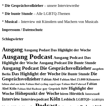
*
Die Gesprächsvollzieher
– unsere Interviewreihe
*
Die bunte Stunde
– Alle LGBTQ-Themen
*
Musical
– Interview mit Künstlern und Machern von Musicals
Impressum / Datenschutz
Schlagwörter
Ausgang
Ausgang Podast Das Highlight der Woche
Ausgang Podcast
Ausgang Podcast Das
Highlight der Woche
Ausgang Podcast Die Bunte Stunde
Ausgang Podcast Die Gesprächsvollzieher
ausgehen
Das Highlight der Woche
Die
Die Bunte Stunde
Berlin
Gesprächsvollzieher
Fabian Abel
Fabian Abel 25.000 Kilometer
Fabian
fabian abel aus köln
Fabian Abel cycling cape2cape
Fabian Abel Fahrrad
Highlight der
Abel Köln
gay
Gespräch
HdW
Fabian Abel Radtour
Höhepunkt der Woche
Woche
Hörstück
hören
Intersexuell
Köln
Interview
Interviewpodcast
Lesbisch
LGBTQI+
LGBTQIA
Podcast