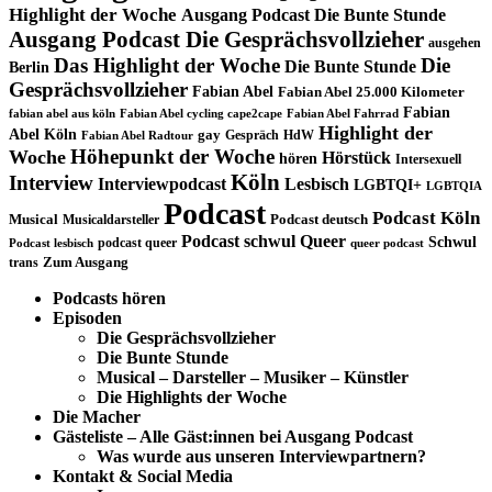
Highlight der Woche
Ausgang Podcast Die Bunte Stunde
Ausgang Podcast Die Gesprächsvollzieher
ausgehen
Das Highlight der Woche
Die
Die Bunte Stunde
Berlin
Gesprächsvollzieher
Fabian Abel
Fabian Abel 25.000 Kilometer
Fabian
fabian abel aus köln
Fabian Abel cycling cape2cape
Fabian Abel Fahrrad
Highlight der
Abel Köln
gay
Gespräch
HdW
Fabian Abel Radtour
Höhepunkt der Woche
Woche
Hörstück
hören
Intersexuell
Köln
Interview
Interviewpodcast
Lesbisch
LGBTQI+
LGBTQIA
Podcast
Podcast Köln
Musical
Musicaldarsteller
Podcast deutsch
Podcast schwul
Queer
Schwul
podcast queer
Podcast lesbisch
queer podcast
trans
Zum Ausgang
Podcasts hören
Episoden
Die Gesprächsvollzieher
Die Bunte Stunde
Musical – Darsteller – Musiker – Künstler
Die Highlights der Woche
Die Macher
Gästeliste – Alle Gäst:innen bei Ausgang Podcast
Was wurde aus unseren Interviewpartnern?
Kontakt & Social Media