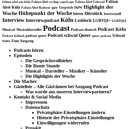
Fabian
fabian abel aus köln
Fabian Abel cycling cape2cape
Fabian Abel Fahrrad
Highlight der
Abel Köln
gay
Gespräch
HdW
Fabian Abel Radtour
Höhepunkt der Woche
Woche
Hörstück
hören
Intersexuell
Köln
Interview
Interviewpodcast
Lesbisch
LGBTQI+
LGBTQIA
Podcast
Podcast Köln
Musical
Musicaldarsteller
Podcast deutsch
Podcast schwul
Queer
Schwul
podcast queer
Podcast lesbisch
queer podcast
trans
Zum Ausgang
Podcasts hören
Episoden
Die Gesprächsvollzieher
Die Bunte Stunde
Musical – Darsteller – Musiker – Künstler
Die Highlights der Woche
Die Macher
Gästeliste – Alle Gäst:innen bei Ausgang Podcast
Was wurde aus unseren Interviewpartnern?
Kontakt & Social Media
Impressum
Datenschutz
Privatsphäre-Einstellungen ändern
Historie der Privatsphäre-Einstellungen
Einwilligungen widerrufen
Presskit