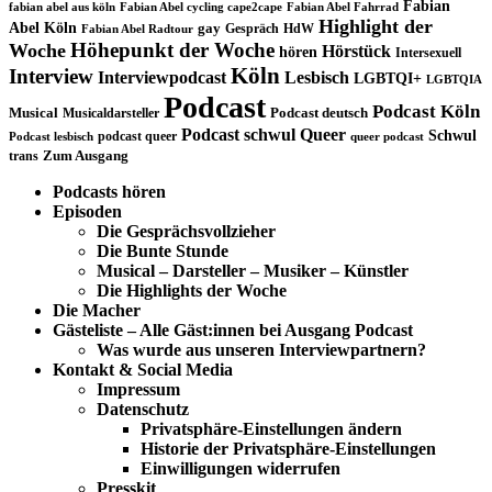
Fabian
fabian abel aus köln
Fabian Abel cycling cape2cape
Fabian Abel Fahrrad
Highlight der
Abel Köln
gay
Gespräch
HdW
Fabian Abel Radtour
Höhepunkt der Woche
Woche
Hörstück
hören
Intersexuell
Köln
Interview
Interviewpodcast
Lesbisch
LGBTQI+
LGBTQIA
Podcast
Podcast Köln
Musical
Musicaldarsteller
Podcast deutsch
Podcast schwul
Queer
Schwul
podcast queer
Podcast lesbisch
queer podcast
trans
Zum Ausgang
Podcasts hören
Episoden
Die Gesprächsvollzieher
Die Bunte Stunde
Musical – Darsteller – Musiker – Künstler
Die Highlights der Woche
Die Macher
Gästeliste – Alle Gäst:innen bei Ausgang Podcast
Was wurde aus unseren Interviewpartnern?
Kontakt & Social Media
Impressum
Datenschutz
Privatsphäre-Einstellungen ändern
Historie der Privatsphäre-Einstellungen
Einwilligungen widerrufen
Presskit