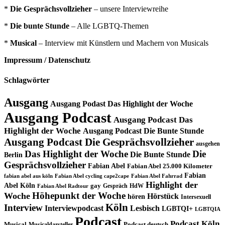
*
Die Gesprächsvollzieher
– unsere Interviewreihe
*
Die bunte Stunde
– Alle LGBTQ-Themen
*
Musical
– Interview mit Künstlern und Machern von Musicals
Impressum / Datenschutz
Schlagwörter
Ausgang
Ausgang Podast Das Highlight der Woche
Ausgang Podcast
Ausgang Podcast Das
Highlight der Woche
Ausgang Podcast Die Bunte Stunde
Ausgang Podcast Die Gesprächsvollzieher
ausgehen
Das Highlight der Woche
Die
Die Bunte Stunde
Berlin
Gesprächsvollzieher
Fabian Abel
Fabian Abel 25.000 Kilometer
Fabian
fabian abel aus köln
Fabian Abel cycling cape2cape
Fabian Abel Fahrrad
Highlight der
Abel Köln
gay
Gespräch
HdW
Fabian Abel Radtour
Höhepunkt der Woche
Woche
Hörstück
hören
Intersexuell
Köln
Interview
Interviewpodcast
Lesbisch
LGBTQI+
LGBTQIA
Podcast
Podcast Köln
Musical
Musicaldarsteller
Podcast deutsch