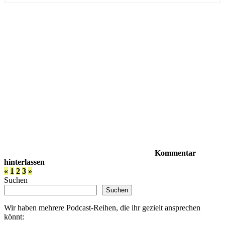
Kommentar
hinterlassen
Seitennummerierung
Vorherige
Nächste
«
1
2
3
»
Beiträge
Beiträge
Suchen
der
Suchen
Beiträge
Wir haben mehrere Podcast-Reihen, die ihr gezielt ansprechen
könnt: