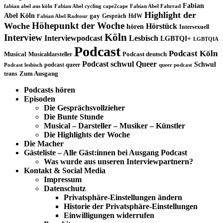
Fabian
fabian abel aus köln
Fabian Abel cycling cape2cape
Fabian Abel Fahrrad
Highlight der
Abel Köln
gay
Gespräch
HdW
Fabian Abel Radtour
Höhepunkt der Woche
Woche
Hörstück
hören
Intersexuell
Köln
Interview
Interviewpodcast
Lesbisch
LGBTQI+
LGBTQIA
Podcast
Podcast Köln
Musical
Musicaldarsteller
Podcast deutsch
Podcast schwul
Queer
Schwul
podcast queer
Podcast lesbisch
queer podcast
trans
Zum Ausgang
Podcasts hören
Episoden
Die Gesprächsvollzieher
Die Bunte Stunde
Musical – Darsteller – Musiker – Künstler
Die Highlights der Woche
Die Macher
Gästeliste – Alle Gäst:innen bei Ausgang Podcast
Was wurde aus unseren Interviewpartnern?
Kontakt & Social Media
Impressum
Datenschutz
Privatsphäre-Einstellungen ändern
Historie der Privatsphäre-Einstellungen
Einwilligungen widerrufen