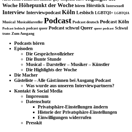
Höhepunkt der Woche
Woche
Hörstück
hören
Intersexuell
Köln
Interview
Interviewpodcast
Lesbisch
LGBTQI+
LGBTQIA
Podcast
Podcast Köln
Musical
Musicaldarsteller
Podcast deutsch
Podcast schwul
Queer
Schwul
podcast queer
Podcast lesbisch
queer podcast
trans
Zum Ausgang
Podcasts hören
Episoden
Die Gesprächsvollzieher
Die Bunte Stunde
Musical – Darsteller – Musiker – Künstler
Die Highlights der Woche
Die Macher
Gästeliste – Alle Gäst:innen bei Ausgang Podcast
Was wurde aus unseren Interviewpartnern?
Kontakt & Social Media
Impressum
Datenschutz
Privatsphäre-Einstellungen ändern
Historie der Privatsphäre-Einstellungen
Einwilligungen widerrufen
Presskit