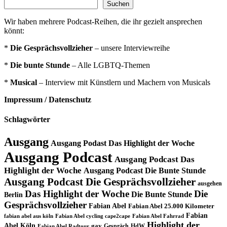
Suchen
Wir haben mehrere Podcast-Reihen, die ihr gezielt ansprechen
könnt:
*
Die Gesprächsvollzieher
– unsere Interviewreihe
*
Die bunte Stunde
– Alle LGBTQ-Themen
*
Musical
– Interview mit Künstlern und Machern von Musicals
Impressum / Datenschutz
Schlagwörter
Ausgang
Ausgang Podast Das Highlight der Woche
Ausgang Podcast
Ausgang Podcast Das
Highlight der Woche
Ausgang Podcast Die Bunte Stunde
Ausgang Podcast Die Gesprächsvollzieher
ausgehen
Das Highlight der Woche
Die
Die Bunte Stunde
Berlin
Gesprächsvollzieher
Fabian Abel
Fabian Abel 25.000 Kilometer
Fabian
fabian abel aus köln
Fabian Abel cycling cape2cape
Fabian Abel Fahrrad
Highlight der
Abel Köln
gay
Gespräch
HdW
Fabian Abel Radtour