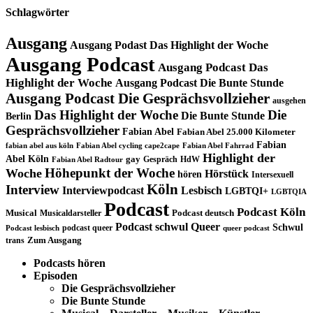
Schlagwörter
Ausgang
Ausgang Podast Das Highlight der Woche
Ausgang Podcast
Ausgang Podcast Das
Highlight der Woche
Ausgang Podcast Die Bunte Stunde
Ausgang Podcast Die Gesprächsvollzieher
ausgehen
Das Highlight der Woche
Die
Die Bunte Stunde
Berlin
Gesprächsvollzieher
Fabian Abel
Fabian Abel 25.000 Kilometer
Fabian
fabian abel aus köln
Fabian Abel cycling cape2cape
Fabian Abel Fahrrad
Highlight der
Abel Köln
gay
Gespräch
HdW
Fabian Abel Radtour
Höhepunkt der Woche
Woche
Hörstück
hören
Intersexuell
Köln
Interview
Interviewpodcast
Lesbisch
LGBTQI+
LGBTQIA
Podcast
Podcast Köln
Musical
Musicaldarsteller
Podcast deutsch
Podcast schwul
Queer
Schwul
podcast queer
Podcast lesbisch
queer podcast
trans
Zum Ausgang
Podcasts hören
Episoden
Die Gesprächsvollzieher
Die Bunte Stunde