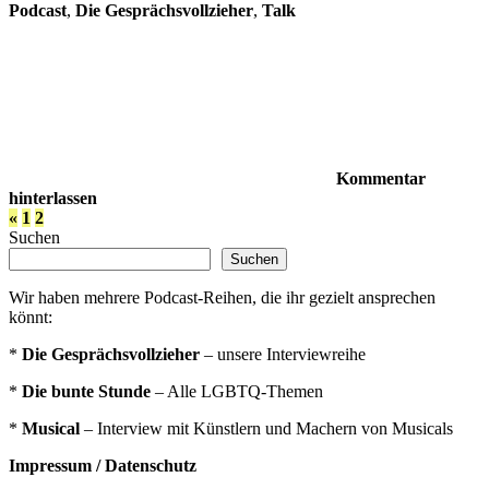
Podcast
,
Die Gesprächsvollzieher
,
Talk
Kommentar
hinterlassen
Seitennummerierung
Vorherige
«
1
2
Beiträge
Suchen
der
Suchen
Beiträge
Wir haben mehrere Podcast-Reihen, die ihr gezielt ansprechen
könnt:
*
Die Gesprächsvollzieher
– unsere Interviewreihe
*
Die bunte Stunde
– Alle LGBTQ-Themen
*
Musical
– Interview mit Künstlern und Machern von Musicals
Impressum / Datenschutz