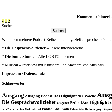
Kommentar hinterla
Seitennummerierung
Vorherige
«
1
2
Beiträge
Suchen
der
Suchen
Beiträge
Wir haben mehrere Podcast-Reihen, die ihr gezielt ansprechen könnt:
*
Die Gesprächsvollzieher
– unsere Interviewreihe
*
Die bunte Stunde
– Alle LGBTQ-Themen
*
Musical
– Interview mit Künstlern und Machern von Musicals
Impressum / Datenschutz
Schlagwörter
Ausg
Ausgang
Ausgang Podast Das Highlight der Woche
Die Gesprächsvollzieher
Das Highlight 
Berlin
ausgehen
Fabian Abel Köln
gay
Gesprä
cape2cape
Fabian Abel Fahrrad
Fabian Abel Radtour