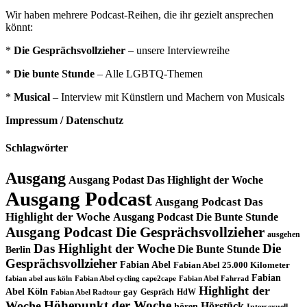
Wir haben mehrere Podcast-Reihen, die ihr gezielt ansprechen
könnt:
*
Die Gesprächsvollzieher
– unsere Interviewreihe
*
Die bunte Stunde
– Alle LGBTQ-Themen
*
Musical
– Interview mit Künstlern und Machern von Musicals
Impressum / Datenschutz
Schlagwörter
Ausgang
Ausgang Podast Das Highlight der Woche
Ausgang Podcast
Ausgang Podcast Das
Highlight der Woche
Ausgang Podcast Die Bunte Stunde
Ausgang Podcast Die Gesprächsvollzieher
ausgehen
Das Highlight der Woche
Die
Die Bunte Stunde
Berlin
Gesprächsvollzieher
Fabian Abel
Fabian Abel 25.000 Kilometer
Fabian
fabian abel aus köln
Fabian Abel cycling cape2cape
Fabian Abel Fahrrad
Highlight der
Abel Köln
gay
Gespräch
HdW
Fabian Abel Radtour
Höhepunkt der Woche
Woche
Hörstück
hören
Intersexuell