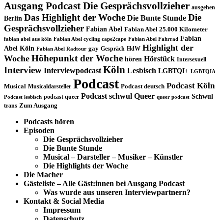
Ausgang Podcast Die Gesprächsvollzieher
ausgehen
Das Highlight der Woche
Die
Die Bunte Stunde
Berlin
Gesprächsvollzieher
Fabian Abel
Fabian Abel 25.000 Kilometer
Fabian
fabian abel aus köln
Fabian Abel cycling cape2cape
Fabian Abel Fahrrad
Highlight der
Abel Köln
gay
Gespräch
HdW
Fabian Abel Radtour
Höhepunkt der Woche
Woche
Hörstück
hören
Intersexuell
Köln
Interview
Interviewpodcast
Lesbisch
LGBTQI+
LGBTQIA
Podcast
Podcast Köln
Musical
Musicaldarsteller
Podcast deutsch
Podcast schwul
Queer
Schwul
podcast queer
Podcast lesbisch
queer podcast
trans
Zum Ausgang
Podcasts hören
Episoden
Die Gesprächsvollzieher
Die Bunte Stunde
Musical – Darsteller – Musiker – Künstler
Die Highlights der Woche
Die Macher
Gästeliste – Alle Gäst:innen bei Ausgang Podcast
Was wurde aus unseren Interviewpartnern?
Kontakt & Social Media
Impressum
Datenschutz