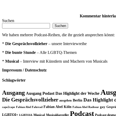
Kommentar hinterla
Suchen
Suchen
Wir haben mehrere Podcast-Reihen, die ihr gezielt ansprechen könnt:
*
Die Gesprächsvollzieher
– unsere Interviewreihe
*
Die bunte Stunde
– Alle LGBTQ-Themen
*
Musical
– Interview mit Künstlern und Machern von Musicals
Impressum / Datenschutz
Schlagwörter
Ausg
Ausgang
Ausgang Podast Das Highlight der Woche
Die Gesprächsvollzieher
Das Highlight 
Berlin
ausgehen
Fabian Abel Köln
gay
Gesprä
cape2cape
Fabian Abel Fahrrad
Fabian Abel Radtour
Podcast
LGBTQI+
Musical
Musicaldarsteller
Podcast deuts
LGBTQIA