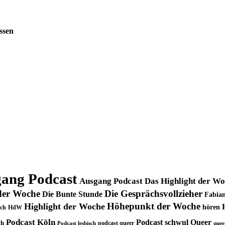
ssen
ang Podcast
Ausgang Podcast Das Highlight der W
der Woche
Die Gesprächsvollzieher
Die Bunte Stunde
Fabian
Höhepunkt der Woche
Highlight der Woche
hören
ch
HdW
Podcast Köln
Podcast schwul
Queer
ch
podcast queer
Podcast lesbisch
quee