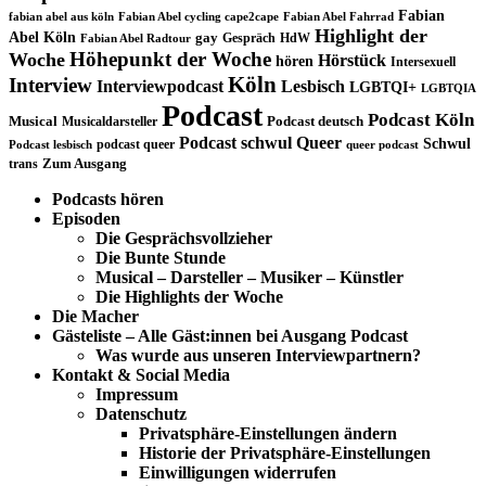
Fabian
fabian abel aus köln
Fabian Abel cycling cape2cape
Fabian Abel Fahrrad
Highlight der
Abel Köln
gay
Gespräch
HdW
Fabian Abel Radtour
Höhepunkt der Woche
Woche
Hörstück
hören
Intersexuell
Köln
Interview
Interviewpodcast
Lesbisch
LGBTQI+
LGBTQIA
Podcast
Podcast Köln
Musical
Musicaldarsteller
Podcast deutsch
Podcast schwul
Queer
Schwul
podcast queer
Podcast lesbisch
queer podcast
trans
Zum Ausgang
Podcasts hören
Episoden
Die Gesprächsvollzieher
Die Bunte Stunde
Musical – Darsteller – Musiker – Künstler
Die Highlights der Woche
Die Macher
Gästeliste – Alle Gäst:innen bei Ausgang Podcast
Was wurde aus unseren Interviewpartnern?
Kontakt & Social Media
Impressum
Datenschutz
Privatsphäre-Einstellungen ändern
Historie der Privatsphäre-Einstellungen
Einwilligungen widerrufen