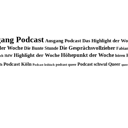
ang Podcast
Ausgang Podcast Das Highlight der W
der Woche
Die Gesprächsvollzieher
Die Bunte Stunde
Fabian
Höhepunkt der Woche
Highlight der Woche
hören
ch
HdW
Podcast Köln
Podcast schwul
Queer
ch
podcast queer
Podcast lesbisch
quee