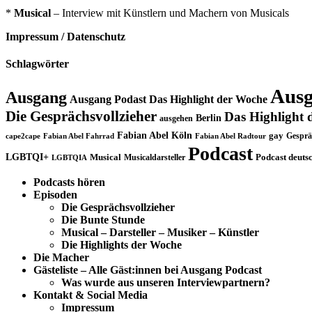
*
Musical
– Interview mit Künstlern und Machern von Musicals
Impressum / Datenschutz
Schlagwörter
Ausg
Ausgang
Ausgang Podast Das Highlight der Woche
Die Gesprächsvollzieher
Das Highlight 
Berlin
ausgehen
Fabian Abel Köln
gay
Gesprä
cape2cape
Fabian Abel Fahrrad
Fabian Abel Radtour
Podcast
LGBTQI+
Musical
Musicaldarsteller
Podcast deuts
LGBTQIA
Podcasts hören
Episoden
Die Gesprächsvollzieher
Die Bunte Stunde
Musical – Darsteller – Musiker – Künstler
Die Highlights der Woche
Die Macher
Gästeliste – Alle Gäst:innen bei Ausgang Podcast
Was wurde aus unseren Interviewpartnern?
Kontakt & Social Media
Impressum