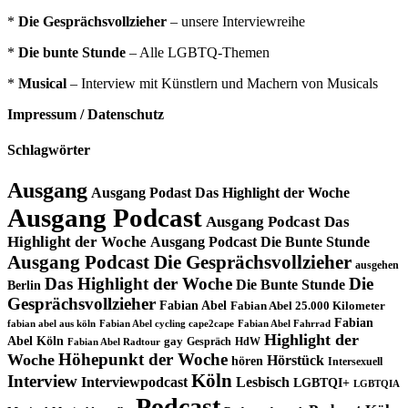
*
Die Gesprächsvollzieher
– unsere Interviewreihe
*
Die bunte Stunde
– Alle LGBTQ-Themen
*
Musical
– Interview mit Künstlern und Machern von Musicals
Impressum / Datenschutz
Schlagwörter
Ausgang
Ausgang Podast Das Highlight der Woche
Ausgang Podcast
Ausgang Podcast Das
Highlight der Woche
Ausgang Podcast Die Bunte Stunde
Ausgang Podcast Die Gesprächsvollzieher
ausgehen
Das Highlight der Woche
Die
Die Bunte Stunde
Berlin
Gesprächsvollzieher
Fabian Abel
Fabian Abel 25.000 Kilometer
Fabian
fabian abel aus köln
Fabian Abel cycling cape2cape
Fabian Abel Fahrrad
Highlight der
Abel Köln
gay
Gespräch
HdW
Fabian Abel Radtour
Höhepunkt der Woche
Woche
Hörstück
hören
Intersexuell
Köln
Interview
Interviewpodcast
Lesbisch
LGBTQI+
LGBTQIA
Podcast